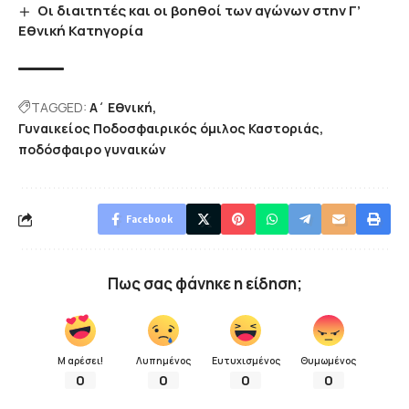
Οι διαιτητές και οι βοηθοί των αγώνων στην Γ’
Εθνική Κατηγορία
TAGGED:
Α΄ Εθνική
Γυναικείος Ποδοσφαιρικός όμιλος Καστοριάς
ποδόσφαιρο γυναικών
Facebook
Πως σας φάνηκε η είδηση;
Μ αρέσει!
Λυπημένος
Ευτυχισμένος
Θυμωμένος
0
0
0
0