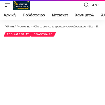
Αα
Font
Resizer
Αρχική
Ποδόσφαιρο
Μπασκετ
Χαντ-μπολ
Ά
Αθλητική Ανασκόπηση - Όλα τα νέα για το ερασιτεχνικό ποδόσφαιρο
>
Blog
>
Ποδόσφαιρο
ΓΠΟ ΚΑΣΤΟΡΙΆΣ
ΠΟΔΌΣΦΑΙΡΟ