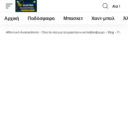
Αα
Font
Resizer
Αρχική
Ποδόσφαιρο
Μπασκετ
Χαντ-μπολ
Ά
Αθλητική Ανασκόπηση - Όλα τα νέα για το ερασιτεχνικό ποδόσφαιρο
>
Blog
>
Ποδόσφαιρο