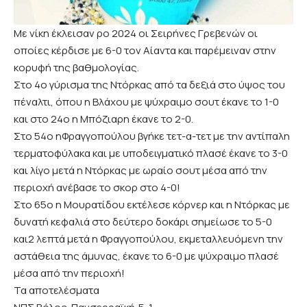
Με νίκη έκλεισαν ρο 2024 οι Σειρήνες Γρεβενών οι
οποίες κέρδισε με 6-0 τον Αίαντα και παρέμειναν στην
κορυφή της βαθμολογίας.
Στο 4ο γύρισμα της Ντόρκας από τα δεξιά στο ύψος του
πέναλτι, όπου η Βλάχου με ψύχραιμο σουτ έκανε το 1-0
και στο 24ο η Μπόζιαρη έκανε το 2-0.
Στο 54ο ηΦραγγοπούλου βγήκε τετ-α-τετ με την αντίπαλη
τερματοφύλακα και με υποδειγματικό πλασέ έκανε το 3-0
και λίγο μετά η Ντόρκας με ωραίο σουτ μέσα από την
περιοχή ανέβασε το σκορ στο 4-0!
Στο 65ο η Μουρατίδου εκτέλεσε κόρνερ και η Ντόρκας με
δυνατή κεφαλιά στο δεύτερο δοκάρι σημείωσε το 5-0
και2 λεπτά μετά η Φραγγοπούλου, εκμεταλλευόμενη την
αστάθεια της άμυνας, έκανε το 6-0 με ψύχραιμο πλασέ
μέσα από την περιοχή!
Τα αποτελέσματα