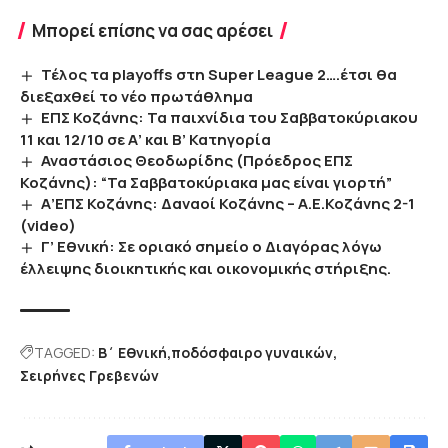
Μπορεί επίσης να σας αρέσει
Τέλος τα playoffs στη Super League 2….έτσι θα
διεξαχθεί το νέο πρωτάθλημα
ΕΠΣ Κοζάνης: Τα παιχνίδια του Σαββατοκύριακου
11 και 12/10 σε Α’ και Β’ Κατηγορία
Αναστάσιος Θεοδωρίδης (Πρόεδρος ΕΠΣ
Κοζάνης): “Τα Σαββατοκύριακα μας είναι γιορτή”
Α’ΕΠΣ Κοζάνης: Δαναοί Κοζάνης – Α.Ε.Κοζάνης 2-1
(video)
Γ’ Εθνική: Σε οριακό σημείο ο Διαγόρας λόγω
έλλειψης διοικητικής και οικονομικής στήριξης.
TAGGED:
Β΄ Εθνική
ποδόσφαιρο γυναικών
Σειρήνες Γρεβενών