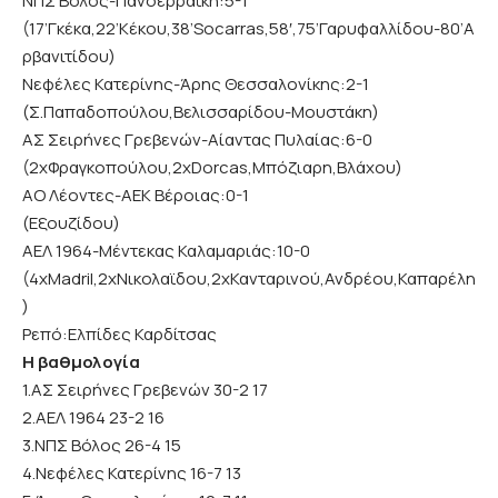
ΝΠΣ Βόλος-Πανσερραϊκή:5-1
(17’Γκέκα,22’Κέκου,38’Socarras,58′,75’Γαρυφαλλίδου-80’Α
ρβανιτίδου)
Νεφέλες Κατερίνης-Άρης Θεσσαλονίκης:2-1
(Σ.Παπαδοπούλου,Βελισσαρίδου-Μουστάκη)
ΑΣ Σειρήνες Γρεβενών-Αίαντας Πυλαίας:6-0
(2xΦραγκοπούλου,2xDorcas,Μπόζιαρη,Βλάχου)
ΑΟ Λέοντες-ΑΕΚ Βέροιας:0-1
(Εξουζίδου)
ΑΕΛ 1964-Μέντεκας Καλαμαριάς:10-0
(4xMadril,2xΝικολαϊδου,2xΚανταρινού,Ανδρέου,Καπαρέλη
)
Ρεπό:Ελπίδες Καρδίτσας
Η βαθμολογία
1.ΑΣ Σειρήνες Γρεβενών 30-2 17
2.ΑΕΛ 1964 23-2 16
3.ΝΠΣ Βόλος 26-4 15
4.Νεφέλες Κατερίνης 16-7 13