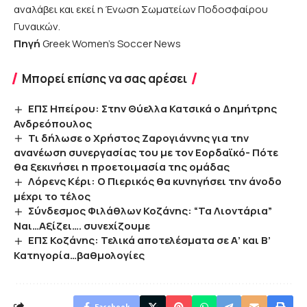
αναλάβει και εκεί η Ένωση Σωματείων Ποδοσφαίρου
Γυναικών.
Πηγή
Greek Women’s Soccer News
Μπορεί επίσης να σας αρέσει
ΕΠΣ Ηπείρου: Στην Θύελλα Κατσικά ο Δημήτρης
Ανδρεόπουλος
Τι δήλωσε ο Χρήστος Ζαρογιάννης για την
ανανέωση συνεργασίας του με τον Εορδαϊκό- Πότε
θα ξεκινήσει η προετοιμασία της ομάδας
Λόρενς Κέρι: Ο Πιερικός θα κυνηγήσει την άνοδο
μέχρι το τέλος
Σύνδεσμος Φιλάθλων Κοζάνης: “Τα Λιοντάρια”
Ναι…Αξίζει…. συνεχίζουμε
ΕΠΣ Κοζάνης: Τελικά αποτελέσματα σε Α’ και Β’
Κατηγορία…βαθμολογίες
Facebook