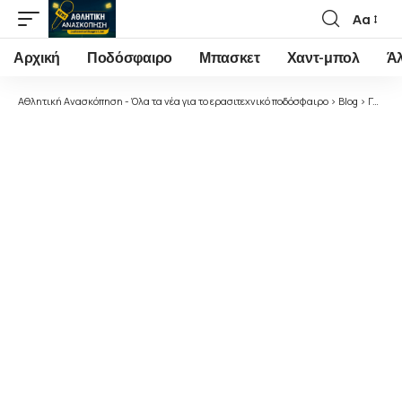
Αα
Font
Resizer
Αρχική
Ποδόσφαιρο
Μπασκετ
Χαντ-μπολ
Ά
Αθλητική Ανασκόπηση - Όλα τα νέα για το ερασιτεχνικό ποδόσφαιρο
>
Blog
>
Γυναικείο Ποδόσφαιρο