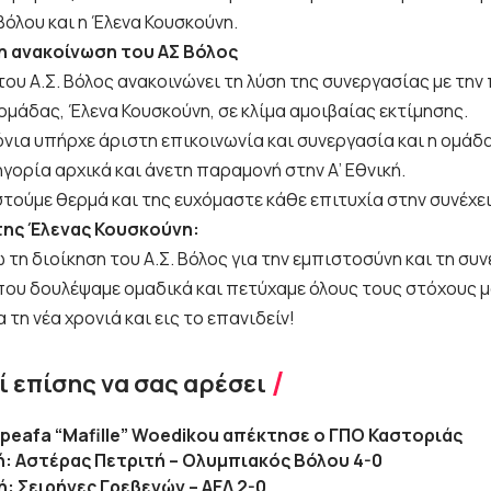
Βόλου και η Έλενα Κουσκούνη.
η ανακοίνωση του ΑΣ Βόλος
του Α.Σ. Βόλος ανακοινώνει τη λύση της συνεργασίας με τη
ομάδας, Έλενα Κουσκούνη, σε κλίμα αμοιβαίας εκτίμησης.
όνια υπήρχε άριστη επικοινωνία και συνεργασία και η ομάδ
γορία αρχικά και άνετη παραμονή στην Α’ Εθνική.
τούμε θερμά και της ευχόμαστε κάθε επιτυχία στην συνέχει
της Έλενας Κουσκούνη:
τη διοίκηση του Α.Σ. Βόλος για την εμπιστοσύνη και τη συν
ου δουλέψαμε ομαδικά και πετύχαμε όλους τους στόχους μ
α τη νέα χρονιά και εις το επανιδείν!
 επίσης να σας αρέσει
 Apeafa “Mafille” Woedikou απέκτησε ο ΓΠΟ Καστοριάς
κή: Αστέρας Πετριτή – Ολυμπιακός Βόλου 4-0
ή: Σειρήνες Γρεβενών – ΑΕΛ 2-0