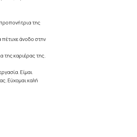
ν προπονήτρια της
α πέτυχε άνοδο στην
α της καριέρας της.
εργασία. Είμαι
ας. Εύχομαι καλή