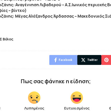
Κοζάνης: Αναγέννηση Λιβαδερού – Α.Σ.Ιωνικός περιοχής 
ίες – βίντεο)
Κοζάνης: Μέγας Αλέξανδρος Άρδασσας – Μακεδονικός Σιά
Σ Βόλος
Facebook
Twitter
Πως σας φάνηκε η είδηση;
!
Λυπημένος
Ευτυχισμένος