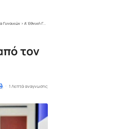
ία Γυναικών
>
Α’ Εθνική Γυναικών: Παρελθόν από τον ΑΣ Βόλου η Έλενα Κουσκούνη
από τον
1 Λεπτά αναγνωσης