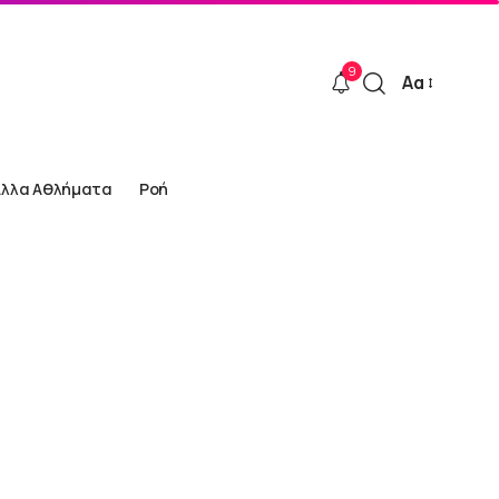
9
Αα
Font
Resizer
Άλλα Αθλήματα
Ροή