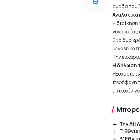
ομάδα του 
Αναλυτικά
Η διοίκηση 
γυναικείας 
Στα δύο χρ
μεγάλη κατη
Την ευχαρισ
Η δήλωση 
«Ευχαριστώ 
περήφανη π
επιτυχία γι
Μπορεί
Την Afi
Γ’ Εθνι
B’ Εθνικ