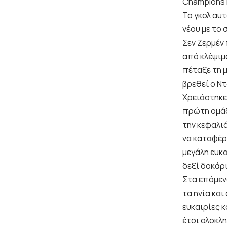
Champions 
Το γκολ αυ
νέου με το 
Σεν Ζερμέν
από κλέψιμ
πέταξε τη 
βρεθεί ο Ντ
Χρειάστηκε 
πρώτη ομάδ
την κεφαλι
να καταφέρ
μεγάλη ευκα
δεξί δοκάρ
Στα επόμεν
τα ηνία και
ευκαιρίες κ
έτσι ολοκλ