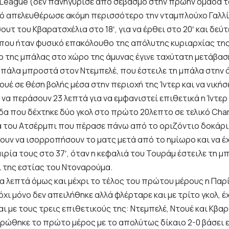
League (δεν πανηγύρισε από σεβασμό στην πρώην ομάδα τ
τό απελευθέρωσε ακόμη περισσότερο την νταμπλούχο Γαλλί
σουτ του Κβαρατσχέλια στο 18′, για να έρθει στο 20′ και δεύ
 που ήταν φυσικό επακόλουθο της απόλυτης κυριαρχίας της
ο της μπάλας στο χώρο της άμυνας έγινε ταχύτατη μετάβασ
μπάλα μπροστά στον Ντεμπελέ, που έστειλε τη μπάλα στην ά
ουέ σε θέση βολής μέσα στην περιοχή της Ίντερ και να νικήσε
να περάσουν 23 λεπτά για να εμφανιστεί επιθετικά η Ίντερ σ
α που δέχτηκε δύο γκολ στο πρώτο 20λεπτο σε τελικό Cham
ά του Ατσέρμπι που πέρασε πάνω από το οριζόντιο δοκάρι,
ουν να ισορροπήσουν το ματς μετά από το ημίωρο και να έ
ιρία τους στο 37′, όταν η κεφαλιά του Τουράμ έστειλε τη 
ι της εστίας του Ντοναρούμα.
α λεπτά όμως και μέχρι το τέλος του πρώτου μέρους η Παρ
 όχι μόνο δεν απειλήθηκε αλλά φλέρταρε και με τρίτο γκολ, 
αι με τους τρεις επιθετικούς της: Ντεμπελέ, Ντουέ και Κβα
ηρώθηκε το πρώτο μέρος με το απολύτως δίκαιο 2-0 βάσει 