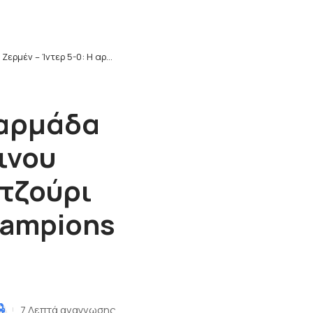
υ Λουίς Ενρίκε και του εξωγήινου Ντουέ καταβρόχθισε τους νερατζούρι και κατέκτησε το πρώτο της Champions League
 αρμάδα
ινου
ατζούρι
hampions
7 Λεπτά αναγνωσης