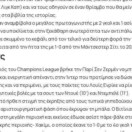
 Λιγκ Καπ) και να τους οδηγούν σε έναν θρίαμβο που θα μείν
στα βιβλία της ιστορίας.
ν αναμφίβολα ο μεγάλος πρωταγωνιστής με 2 γκολ και 1 ασίσ
 να υποκλίνεται στην ξεκάθαρη ανωτερότητα των αντιπάλων
 σκυμμένο το κεφάλι από τον τελικό για δεύτερη φορά την 
ειτα από την ήττα της με 1-0 από την Μάντσεστερ Σίτι το 20
τς
κός του Champions League βρήκε την Παρί Σεν Ζερμέν να μπ
και ενεργητική απέναντι στην Ίντερ που προτίμησε να δώσ
ς και να περιμένει, με τους παίκτες του Λουίς Ενρίκε να ρ
τικές βολές με τα σουτ των Ντουέ (10′) και Ντεμπελέ (11′).
πτό ήρθε η στιγμή της έκρηξης από τους τυπικά γηπεδούχου
α αριστουργηματική φάση όπου έκρυψαν τη μπάλα. Ο Βιτίνι
 στη μεγάλη περιοχή και εκείνος έδωσε ασίστ πάρε-βάλε σ
κρής περιοχής- Χακίμι, ο οποίος έκανε το 1-0 με το 4ο γκολ