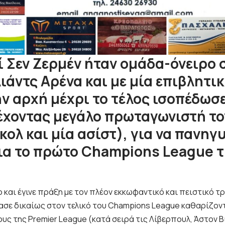
 Σεν Ζερμέν ήταν ομάδα-όνειρο σ
ιάντς Αρένα και με μία επιβλητι
ν αρχή μέχρι το τέλος ισοπέδωσε
 έχοντας μεγάλο πρωταγωνιστή το
κολ και μία ασίστ), για να πανηγ
ια το πρώτο Champions League τ
 και έγινε πράξη με τον πλέον εκκωφαντικό και πειστικό τ
σε δικαίως στον τελικό του
Champions League
καθαρίζοντ
ς της Premier League (κατά σειρά τις Λίβερπουλ, Άστον Βί