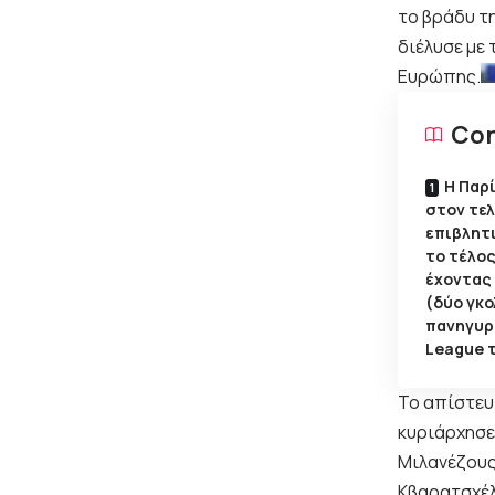
το βράδυ τ
διέλυσε με
Ευρώπης.
Con
Η Παρ
στον τελ
επιβλητι
το τέλος
έχοντας
(δύο γκο
πανηγυρ
League τ
Το απίστευ
κυριάρχησε
Μιλανέζους
Κβαρατσχέλ