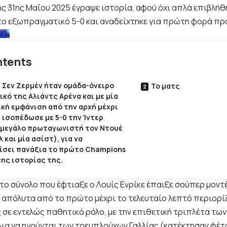
ης 31ης Μαΐου 2025 έγραψε ιστορία, αφού όχι απλά επιβλήθ
 το εξωπραγματικό 5-0 και αναδείχτηκε για πρώτη φορά π
tents
ί Σεν Ζερμέν ήταν ομάδα-όνειρο
Το ματς
ικό της Αλιάντς Αρένα και με μία
κή εμφάνιση από την αρχή μέχρι
 ισοπέδωσε με 5-0 την Ίντερ
 μεγάλο πρωταγωνιστή τον Ντουέ
λ και μία ασίστ), για να
ίσει πανάξια το πρώτο Champions
ης ιστορίας της.
το σύνολο που έφτιαξε ο Λουίς Ενρίκε έπαιξε σούπερ μον
 απόλυτα από το πρώτο μέχρι το τελευταίο λεπτό περιορί
 σε εντελώς παθητικό ρόλο, με την επιθετική τριπλέτα των
ια να ηγούνται των τρεμπλούχων Γαλλίας (κατέκτησαν φέ