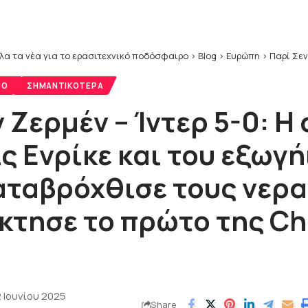
λα τα νέα για το ερασιτεχνικό ποδόσφαιρο
>
Blog
>
Ευρώπη
>
Παρί Σεν Ζερμέν – Ίντερ 5-0: Η αρμάδα το
ΡΟ
ΣΗΜΑΝΤΙΚΌΤΕΡΑ
 Ζερμέν – Ίντερ 5-0: Η
ς Ενρίκε και του εξωγή
αταβρόχθισε τους νερ
έκτησε το πρώτο της C
 Ιουνίου 2025
Share