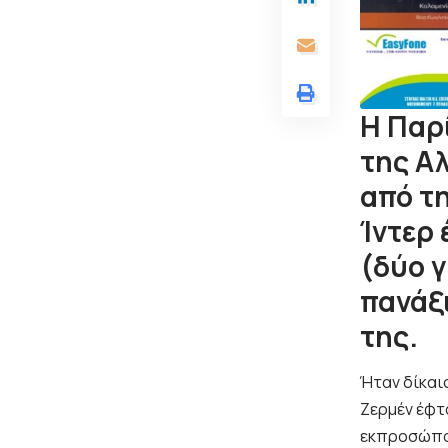
Η Παρί
της Αλ
από τη
Ίντερ
(δύο γ
πανάξ
της.
Ήταν δίκαιο
Ζερμέν
έφτα
εκπροσώπου