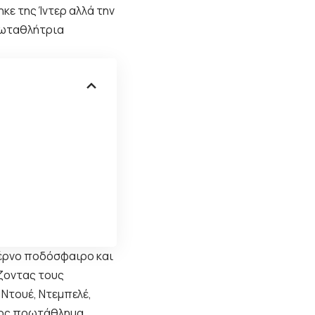
ηκε της
Ίντερ
αλλά την
ρωταθλήτρια
τέρνο ποδόσφαιρο και
ζοντας τους
 Ντουέ, Ντεμπελέ,
τος πρωτάθλημα,