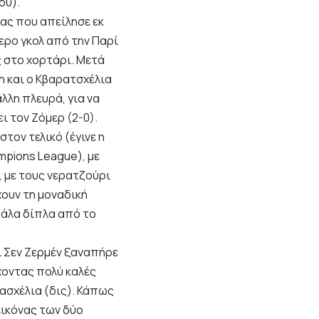
ου).
ας που απείλησε εκ
τερο γκολ από την Παρί
 στο χορτάρι. Μετά
η και ο Κβαρατσχέλια
λλη πλευρά, για να
ι τον Ζόμερ (2-0).
τον τελικό (έγινε η
pions League), με
 με τους νερατζούρι
χουν τη μοναδική
μπάλα δίπλα από το
ί Σεν Ζερμέν ξαναπήρε
έχοντας πολύ καλές
ρασχέλια (δις). Κάπως
εικόνας των δύο