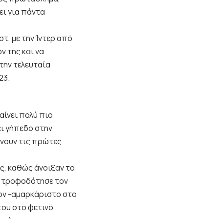
ει για πάντα
τ, με την Ίντερ από
 της και να
την τελευταία
23.
αίνει πολύ πιο
ει γήπεδο στην
ίχνουν τις πρώτες
ς, καθώς άνοιξαν το
α τροφοδότησε τον
τον -αμαρκάριστο στο
 του στο φετινό