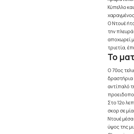
Κύπελλο και
χαραγμένος 
Ο Ντουέ ήτα
την πλευρά
αποχωρεί με
τριετία, έπ
Το μα
Ο 70ος τελι
δραστήρια 
αντίπαλό τη
προειδοποιη
Στο 12ο λε
σκορ σε μί
Ντουέ μέσα
ύψος της μι