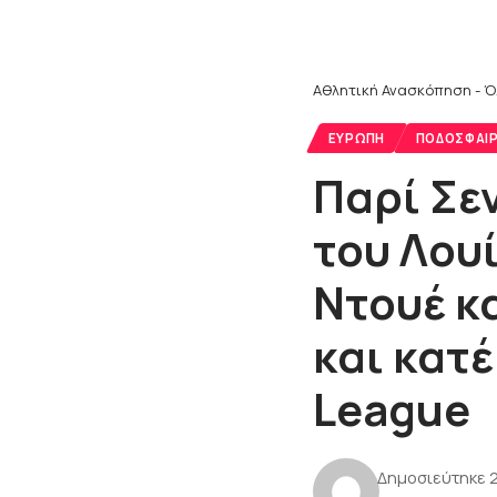
Αθλητική Ανασκόπηση - Ό
ΕΥΡΏΠΗ
ΠΟΔΌΣΦΑΙ
Παρί Σεν
του Λουί
Ντουέ κ
και κατ
League
Δημοσιεύτηκε 2