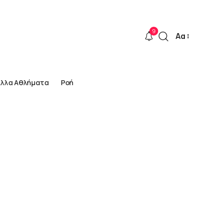
9
Αα
Font
Resizer
Άλλα Αθλήματα
Ροή