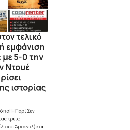
τον τελικό
κή εμφάνιση
 με 5-0 την
ν Ντουέ
υρίσει
ης ιστορίας
ρόπο! Η
Παρί Σεν
ας τρεις
λα και Άρσεναλ) και