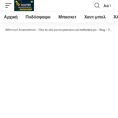
Αα
Font
Resizer
Αρχική
Ποδόσφαιρο
Μπασκετ
Χαντ-μπολ
Ά
Αθλητική Ανασκόπηση - Όλα τα νέα για το ερασιτεχνικό ποδόσφαιρο
>
Blog
>
Ποδόσφαιρο