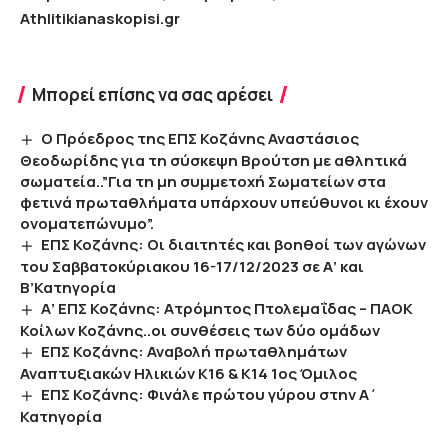
Athlitikianaskopisi.gr
Μπορεί επίσης να σας αρέσει
Ο Πρόεδρος της ΕΠΣ Κοζάνης Αναστάσιος
Θεοδωρίδης για τη σύσκεψη Βρούτση με αθλητικά
σωματεία..”Για τη μη συμμετοχή Σωματείων στα
φετινά πρωταθλήματα υπάρχουν υπεύθυνοι κι έχουν
ονοματεπώνυμο”.
ΕΠΣ Κοζάνης: Οι διαιτητές και βοηθοί των αγώνων
του Σαββατοκύριακου 16-17/12/2023 σε Α’ και
Β’Κατηγορία
Α’ ΕΠΣ Κοζάνης: Ατρόμητος Πτολεμαΐδας – ΠΑΟΚ
Κοίλων Κοζάνης..οι συνθέσεις των δύο ομάδων
ΕΠΣ Κοζάνης: Αναβολή πρωταθλημάτων
Αναπτυξιακών Ηλικιών Κ16 & Κ14 1ος Όμιλος
ΕΠΣ Κοζάνης: Φινάλε πρώτου γύρου στην Α΄
Κατηγορία