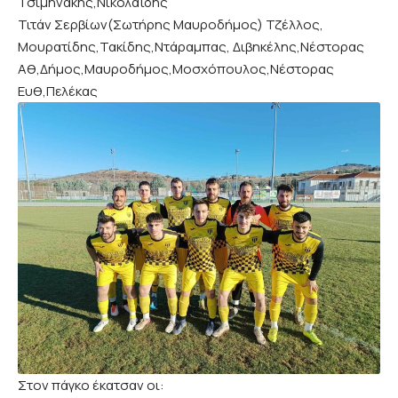
Τσιμηνάκης,Νικολαΐδης
Τιτάν Σερβίων(Σωτήρης Μαυροδήμος) Τζέλλος,
Μουρατίδης,Τακίδης,Ντάραμπας, Διβηκέλης,Νέστορας
Αθ,Δήμος,Μαυροδήμος,Μοσχόπουλος,Νέστορας
Ευθ,Πελέκας
Στον πάγκο έκατσαν οι: