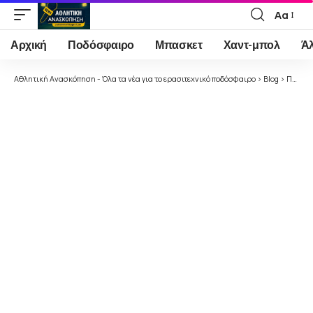
Αα
Font
Resizer
Αρχική
Ποδόσφαιρο
Μπασκετ
Χαντ-μπολ
Ά
Αθλητική Ανασκόπηση - Όλα τα νέα για το ερασιτεχνικό ποδόσφαιρο
>
Blog
>
Ποδόσφαιρο