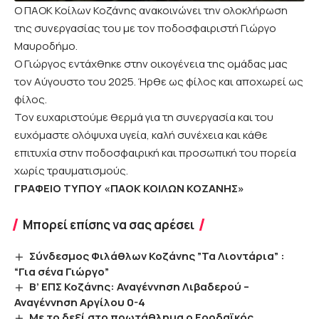
Ο ΠΑΟΚ Κοίλων Κοζάνης ανακοινώνει την ολοκλήρωση
της συνεργασίας του με τον ποδοσφαιριστή Γιώργο
Μαυροδήμο.
Ο Γιώργος εντάχθηκε στην οικογένεια της ομάδας μας
τον Αύγουστο του 2025. Ήρθε ως φίλος και αποχωρεί ως
φίλος.
Τον ευχαριστούμε θερμά για τη συνεργασία και του
ευχόμαστε ολόψυχα υγεία, καλή συνέχεια και κάθε
επιτυχία στην ποδοσφαιρική και προσωπική του πορεία
χωρίς τραυματισμούς.
ΓΡΑΦΕΙΟ ΤΥΠΟΥ «ΠΑΟΚ ΚΟΙΛΩΝ ΚΟΖΑΝΗΣ»
Μπορεί επίσης να σας αρέσει
Σύνδεσμος Φιλάθλων Κοζάνης ”Τα Λιοντάρια” :
“Για σένα Γιώργο”
Β’ ΕΠΣ Κοζάνης: Αναγέννηση Λιβαδερού –
Αναγέννηση Αργίλου 0-4
Με το δεξί στο πρωτάθλημα ο Εορδαϊκός