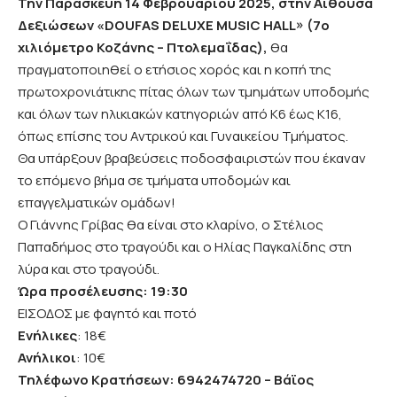
Την Παρασκευή 14 Φεβρουαρίου 2025, στην Αίθουσα
Δεξιώσεων «DOUFAS DELUXE MUSIC HALL» (7ο
χιλιόμετρο Κοζάνης – Πτολεμαΐδας),
θα
πραγματοποιηθεί ο ετήσιος χορός και η κοπή της
πρωτοχρονιάτικης πίτας όλων των τμημάτων υποδομής
και όλων των ηλικιακών κατηγοριών από Κ6 έως Κ16,
όπως επίσης του Αντρικού και Γυναικείου Τμήματος.
Θα υπάρξουν βραβεύσεις ποδοσφαιριστών που έκαναν
το επόμενο βήμα σε τμήματα υποδομών και
επαγγελματικών ομάδων!
Ο Γιάννης Γρίβας θα είναι στο κλαρίνο, ο Στέλιος
Παπαδήμος στο τραγούδι και ο Ηλίας Παγκαλίδης στη
λύρα και στο τραγούδι.
Ώρα προσέλευσης: 19:30
ΕΙΣΟΔΟΣ με φαγητό και ποτό
Ενήλικες
: 18€
Ανήλικοι
: 10€
Τηλέφωνο Κρατήσεων: 6942474720 – Βάϊος