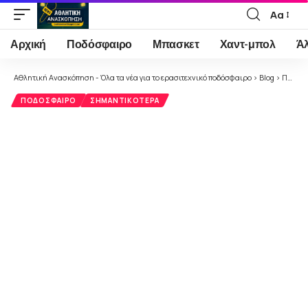
Αα
Font
Resizer
Αρχική
Ποδόσφαιρο
Μπασκετ
Χαντ-μπολ
Ά
Αθλητική Ανασκόπηση - Όλα τα νέα για το ερασιτεχνικό ποδόσφαιρο
>
Blog
>
Ποδόσφαιρο
ΠΟΔΌΣΦΑΙΡΟ
ΣΗΜΑΝΤΙΚΌΤΕΡΑ