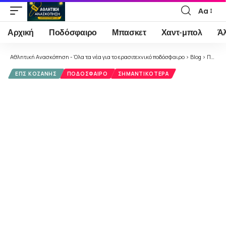
Αα
Font
Resizer
Αρχική
Ποδόσφαιρο
Μπασκετ
Χαντ-μπολ
Ά
Αθλητική Ανασκόπηση - Όλα τα νέα για το ερασιτεχνικό ποδόσφαιρο
>
Blog
>
Ποδόσφαιρο
ΕΠΣ ΚΟΖΆΝΗΣ
ΠΟΔΌΣΦΑΙΡΟ
ΣΗΜΑΝΤΙΚΌΤΕΡΑ