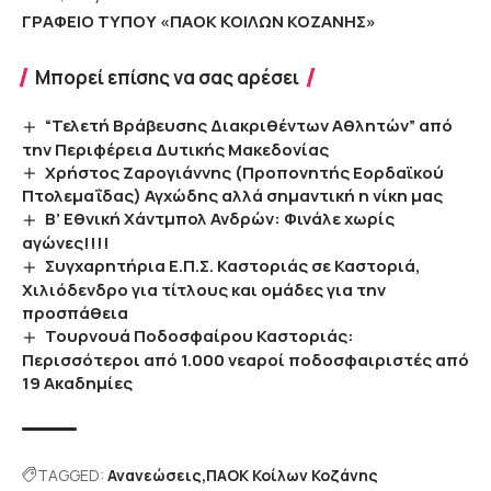
ΓΡΑΦΕΙΟ ΤΥΠΟΥ «ΠΑΟΚ ΚΟΙΛΩΝ ΚΟΖΑΝΗΣ»
Μπορεί επίσης να σας αρέσει
“Τελετή Βράβευσης Διακριθέντων Αθλητών” από
την Περιφέρεια Δυτικής Μακεδονίας
Χρήστος Ζαρογιάννης (Προπονητής Εορδαϊκού
Πτολεμαΐδας) Αγχώδης αλλά σημαντική η νίκη μας
Β’ Εθνική Χάντμπολ Ανδρών: Φινάλε χωρίς
αγώνες!!!!
Συγχαρητήρια Ε.Π.Σ. Καστοριάς σε Καστοριά,
Χιλιόδενδρο για τίτλους και ομάδες για την
προσπάθεια
Τουρνουά Ποδοσφαίρου Καστοριάς:
Περισσότεροι από 1.000 νεαροί ποδοσφαιριστές από
19 Ακαδημίες
TAGGED:
Ανανεώσεις
ΠΑΟΚ Κοίλων Κοζάνης