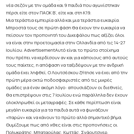
νέα σεζόν με την ομάδα και 9 παιδιά που αγωνίστηκαν
πέρσι είτε στον ΠΑΟΚ Β’, είτε και στη Κ19.
Μια τεράστια εμπειρία αλλά και μια τεράστια ευκαιρία.
Μπροστά τους σε πρώτη φάση θα έχουν την ευκαιρία να
πείσουν τον προπονητή του Δικεφάλου πως αξίζει όλοι
να είναι στην προετοιμασία στην Ολλανδία από τις 14-27
Ιουλίου. AdvertisementΑυτό είναι το πρώτο στοίχημα
που πρέπει να κερδίσουν αν και για κάποιους από αυτούς
τους παίκτες, η απόφαση να ταξιδέψουν με την ανδρική
ομάδα έχει ληφθεί. Ο Λουτσέσκου ζήτησε να έχει από την
πρώτη μέρα οκτώ ποδοσφαιριστές από τις μικρές
ομάδες για έναν ακόμη λόγο: απουσιάζουν οι διεθνείς,
θα επιστρέψουν στις 7 Ιουλίου ενώ παράλληλα δεν έχουν
ολοκληρωθεί οι μεταγραφές. Σε κάθε περίπτωση είναι
μεγάλη ευκαιρία για τα παιδιά αυτά να φωνάξουν
«παρών» και να κάνουν το πρώτο αλλά σημαντικό βήμα.
Θυμίζουμε πως από χθες είναι στις προπονήσεις οι
Πολυκράτης, Μπαταούλας, Κωττάς, Σνάουτσνερ,