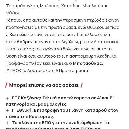
Τσοπούρογλου, Μπέρδος, Χατσίδης, Μπαλντέ και
Μύθου.
Κάποιοι από αυτούς και την περασμένη περίοδο έκαναν
προπονήσεις με την πρώτη ομάδα, ενώ θυμίζουμε πως
ο
Κωττάς
είχε αγωνιστεί στο ματς Κυπέλλου δίπλα
στον
Λόβρεν
απέναντι στο Αιγάλεω, με τον Λουτσέσκου
μετά το τέλος του αγώνα να δηλώνει πως σε αυτή τη
θέση είναι ό,τι καλύτερο έχει η ασπρόμαυρη Ακαδημία.
Προφανώς πλέον εκεί είναι και ο
Μπαταούλας.
#ΠΑΟΚ, #Λουτσέσκου, #Προετοιμασία
Μπορεί επίσης να σας αρέσει
ΕΠΣ Κοζάνης: Τελικά αποτελέσματα σε Α’ και Β’
Κατηγορία και βαθμολογίες
Γ’ Εθνική: Επιστροφή του Γιάννη Κατσαρού στον
πάγκο της Καστοριάς.
Το πλάνο της ΕΠΟ για την αναδιάρθρωση…τι
προβλέπει για Super League 2 και Γ’ Εθνική