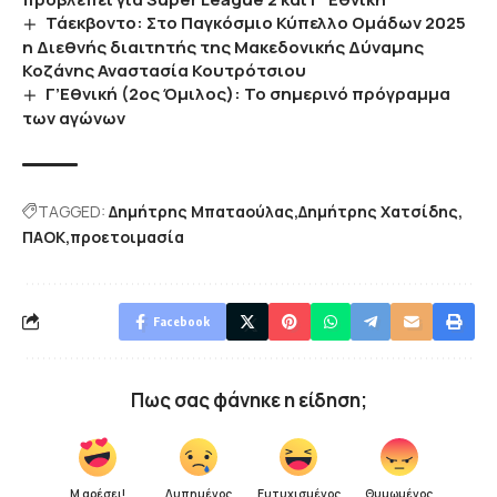
Τάεκβοντο: Στο Παγκόσμιο Κύπελλο Ομάδων 2025
η Διεθνής διαιτητής της Μακεδονικής Δύναμης
Κοζάνης Αναστασία Κουτρότσιου
Γ’Εθνική (2ος Όμιλος): Το σημερινό πρόγραμμα
των αγώνων
TAGGED:
Δημήτρης Μπαταούλας
Δημήτρης Χατσίδης
ΠΑΟΚ
προετοιμασία
Facebook
Πως σας φάνηκε η είδηση;
Μ αρέσει!
Λυπημένος
Ευτυχισμένος
Θυμωμένος