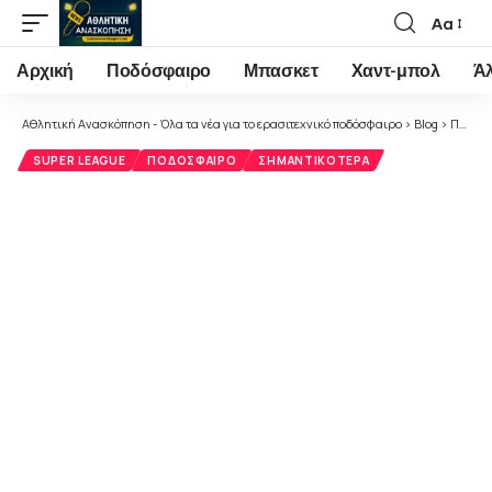
Αα
Font
Resizer
Αρχική
Ποδόσφαιρο
Μπασκετ
Χαντ-μπολ
Ά
Αθλητική Ανασκόπηση - Όλα τα νέα για το ερασιτεχνικό ποδόσφαιρο
>
Blog
>
Ποδόσφαιρο
SUPER LEAGUE
ΠΟΔΌΣΦΑΙΡΟ
ΣΗΜΑΝΤΙΚΌΤΕΡΑ