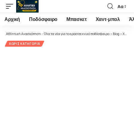
Αα
Font
Resizer
Αρχική
Ποδόσφαιρο
Μπασκετ
Χαντ-μπολ
Ά
Αθλητική Ανασκόπηση - Όλα τα νέα για το ερασιτεχνικό ποδόσφαιρο
>
Blog
>
Χωρίς κατηγορία
ΧΩΡΊΣ ΚΑΤΗΓΟΡΊΑ