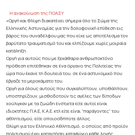
Η ανακοίνωση της ΠΟΑΣΥ
«Οργή και θλίψη διακατέχει σήμερα όλο το Σώμα της
Ελληνικής Αστυνομίας για την δολοφονική επίθεση εις
βάρος του συναδέλφου μας που είχε ως αποτέλεσμα τον
βαρύτατο τραυματισμό του και ελπίζουμε χωρίς μοιραία
κατάληξη.
Οργή για αυτούς που με ξεκάθαρα ανθρωποκτόνο
πρόθεση επιτέθηκαν σε ένα όργανο της Πολιτείας την
ώρα που έκανε τη δουλειά του, σε ένα αστυνομικό που
έβγαζε το μεροκάματο του.
Οργή για όλους αυτούς που συγκαλύπτουν, υποθάλπουν,
υποστηρίζουν, μισθοδοτούν τις αγέλες των δίποδων
χούλιγκαν με τα ζωώδη ένστικτα είτε αυτοί είναι
ιδιοκτήτες Π.Α.Ε, Κ.Α.Ε. κτλ είτε είναι “παράγοντες” του
αθλητισμού, είτε οποιοσδήποτε άλλος.
Θλίψη για τον Ελληνικό Αθλητισμό, ο οποίος από προϊόν
πολιτισμού έχει καταντήσει καταφύγιο κάθε λογής