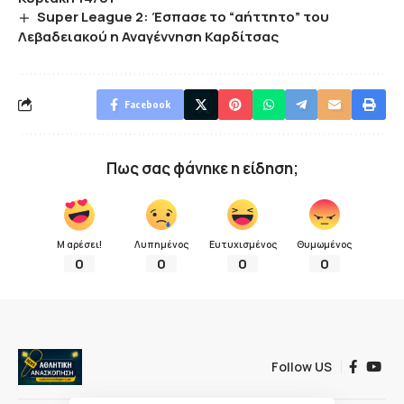
Super League 2: Έσπασε το “αήττητο” του
Λεβαδειακού η Αναγέννηση Καρδίτσας
Facebook
Πως σας φάνηκε η είδηση;
Μ αρέσει!
Λυπημένος
Ευτυχισμένος
Θυμωμένος
0
0
0
0
Follow US