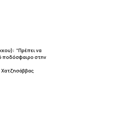
κου): “Πρέπει να
κό ποδόσφαιρο στην
ο Χατζησάββας