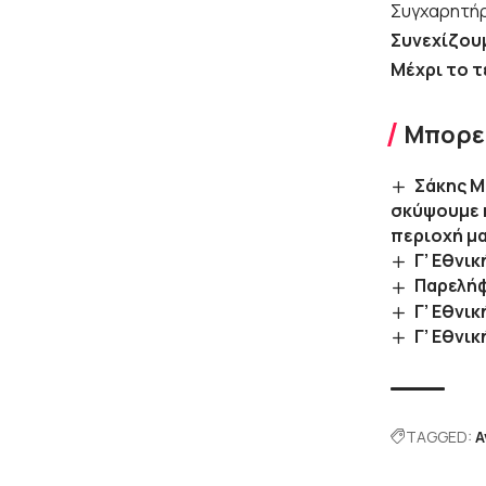
Συγχαρητήρι
Συνεχίζουμ
Μέχρι το τ
Μπορεί
Σάκης Μ
σκύψουμε κ
περιοχή μα
Γ’ Εθνι
Παρελήφ
Γ’ Εθνι
Γ’ Εθνι
TAGGED:
Α