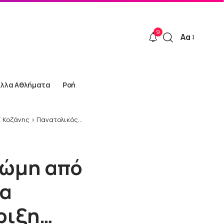
9
Αα
Font
Resizer
Άλλα Αθλήματα
Ροή
 Κοζάνης
>
Πανατολικός ΑΟ: Ζητάμε συγγνώμη από τους φιλάθλους μας…η συνέχεια απαιτεί ενότητα, πίστη και στήριξη…
νώμη από
ια
ήριξη…