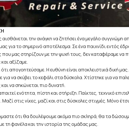
ΣΗ
ς αισθάνεται την ανάγκη να ζητήσει ένα μεγάλο συγγνώμη 
μας για το σημερινό αποτέλεσμα. Σε ένα παιχνίδι εντός έδ
που μας στηρίζουν με την ψυχή τους, δεν καταφέραμε να π
 και αξίζαμε.
 ότι απογοητεύσαμε. Η ευθύνη είναι αποκλειστικά δική μας
ε για να σκύβει το κεφάλι στα δύσκολα. Χτίστηκε για να παλ
 και να σηκώνεται πιο δυνατή.
απαιτεί ενότητα, πίστη και στήριξη. Παίκτες, τεχνικό επιτε
. Μαζί στις νίκες, μαζί και στις δύσκολες στιγμές. Μόνο έτ
μαστε ότι θα δουλέψουμε ακόμα πιο σκληρά, θα τα δώσουμ
ε τη φανέλα και την ιστορία της ομάδας μας.