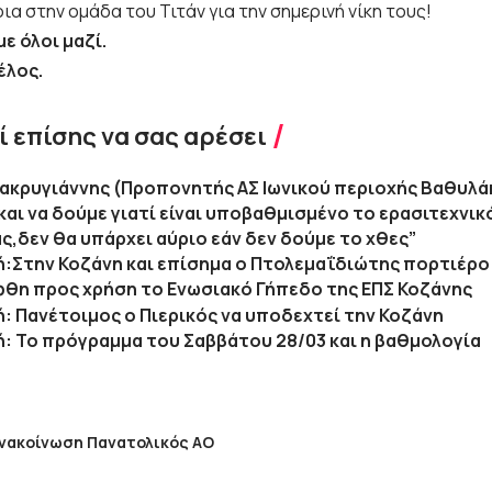
α στην ομάδα του Τιτάν για την σημερινή νίκη τους!
ε όλοι μαζί.
έλος.
 επίσης να σας αρέσει
ακρυγιάννης (Προπονητής ΑΣ Ιωνικού περιοχής Βαθυλάκ
αι να δούμε γιατί είναι υποβαθμισμένο το ερασιτεχνι
ς,δεν θα υπάρχει αύριο εάν δεν δούμε το χθες”
κή:Στην Κοζάνη και επίσημα ο Πτολεμαΐδιώτης πορτιέρ
θη προς χρήση το Ενωσιακό Γήπεδο της ΕΠΣ Κοζάνης
κή: Πανέτοιμος ο Πιερικός να υποδεχτεί την Κοζάνη
κή: Το πρόγραμμα του Σαββάτου 28/03 και η βαθμολογία
νακοίνωση Πανατολικός ΑΟ