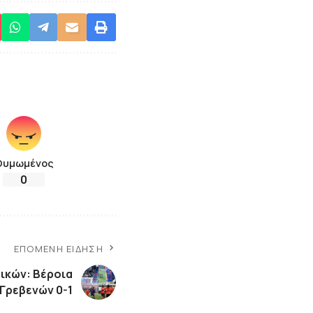
Θυμωμένος
0
ΕΠΌΜΕΝΗ ΕΊΔΗΣΗ
αικών: Βέροια
 Γρεβενών 0-1