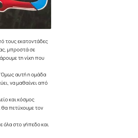
από τους εκατοντάδες
ρας, μπροστά σε
άρουμε τη νίκη που
. Όμως αυτή η ομάδα
εύει, να μαθαίνει από
λείο και κόσμος
σι θα πετύχουμε τον
ε όλα στο γήπεδο και