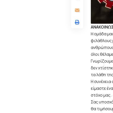
ΑΝΑΚΟΙΝΩ
Η ομάδα μα
φιλάθλους 
ανθρώπους 
όλοι θέλαμε
Γνωρίζουμε
δεν χτίστηκ
τα λάθη της
Η συνέχεια 
είμαστε ένα
στόχο μας.
Σας υποσχό
θα τιμήσουμ