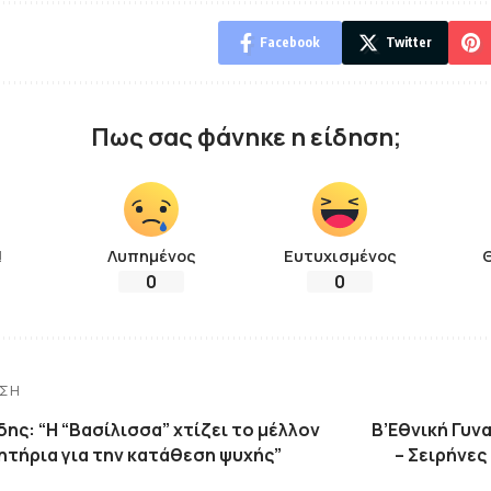
Facebook
Twitter
Πως σας φάνηκε η είδηση;
!
Λυπημένος
Ευτυχισμένος
0
0
ΗΣΗ
ης: “Η “Βασίλισσα” χτίζει το μέλλον
B’Eθνική Γυν
ητήρια για την κατάθεση ψυχής”
– Σειρήνες