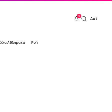
9
Αα
Font
Resizer
Άλλα Αθλήματα
Ροή