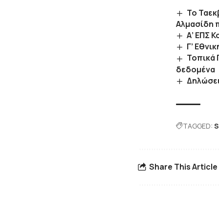
Το Ταεκ
Αλμασίδη 
Α’ ΕΠΣ Κ
Γ’ Εθνι
Τοπικά 
δεδομένα
Δηλώσει
TAGGED:
S
Share This Article