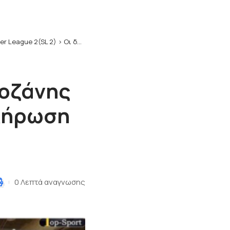
er League 2(SL 2)
>
Οι δηλώσεις του αρχηγού της Κοζάνης Ξενοφών Πάνου μετά την ολοκλήρωση την σεζόν
Κοζάνης
λήρωση
0 Λεπτά αναγνωσης