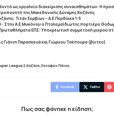
βοντό ως εργαλείο διαχείρισης συναισθημάτων: Η προ
προπονητή της Μακεδονικής Δύναμης Κοζάνης
οζάνης: Τιτάν Σερβίων – Α.Ε.Περδίκκα 1-5
κή : Στην Α.Ε.Μυκόνου ο Πτολεμαϊδιώτης πορτιέρο Θοδ
Πρωταθλήματα ΕΠΣ: Υποχρεωτική συμμετοχή μικρού στη
ς Γιάννη Παρασκευά και Γιώργου Τσέπουρα (βίντεο)
uper League 2
Κοζάνη
Ξενοφών Πάνος
Facebook
Twitter
Πως σας φάνηκε η είδηση;