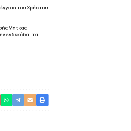
σέγγιση του Χρήστου
ωρής Μήτκας
ν ενδεκάδα ..τα