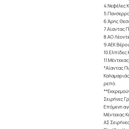
4.Νεφέλες 
5.Πανσερρα
6.Άρης Θεσ
7.Αίαντας Π
8.ΑΟ Λέοντε
9.ΑΕΚ Βέρο
10.Ελπίδες
11.Μέντεκα
*Αίαντας Π
Καλαμαριάς
ρεπό.
**Εκκρεμού
Σειρήνες Γ
Επόμενη αγω
Μέντεκας Κ
ΑΣ Σειρήνε