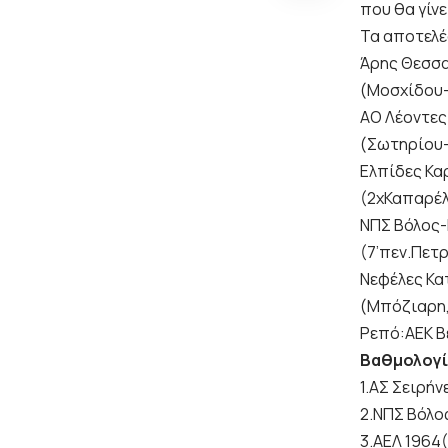
που θα γίνε
Τα αποτελέ
Άρης Θεσσα
(Μοσχίδου-
ΑΟ Λέοντες
(Σωτηρίου-
Ελπίδες Κα
(2xΚαπαρέλ
ΝΠΣ Βόλος-
(7’πεν.Πετρ
Νεφέλες Κα
(Μπόζιαρη
Ρεπό:ΑΕΚ Β
Βαθμολογ
1.ΑΣ Σειρή
2.ΝΠΣ Βόλο
3.ΑΕΛ 1964