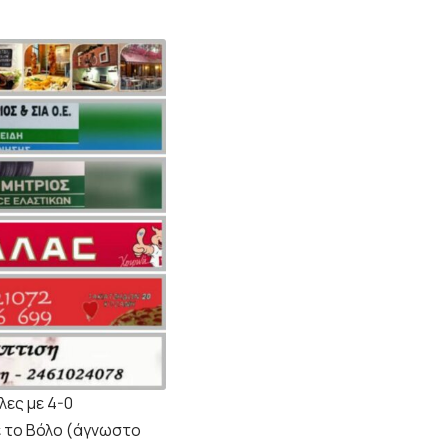
λες με 4-0
ε το Βόλο (άγνωστο