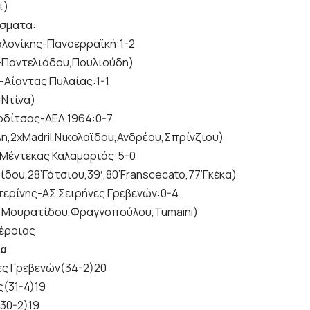
ι)
σματα:
λονίκης-Πανσερραϊκή:1-2
Παντελιάδου,Πουλιούδη)
-Αίαντας Πυλαίας:1-1
Ντίνα)
ρδίτσας-ΑΕΛ 1964:0-7
η,2xMadril,Νικολαϊδου,Ανδρέου,Σπρίνζιου)
Μέντεκας Καλαμαριάς:5-0
ίδου,28’Γάτσιου,39′,80’Franscecato,77’Γκέκα)
τερίνης-ΑΣ Σειρήνες Γρεβενών:0-4
,Μουρατίδου,Φραγγοπούλου,Tumaini)
έροιας
ία
νες Γρεβενών(34-2)20
ς(31-4)19
(30-2)19