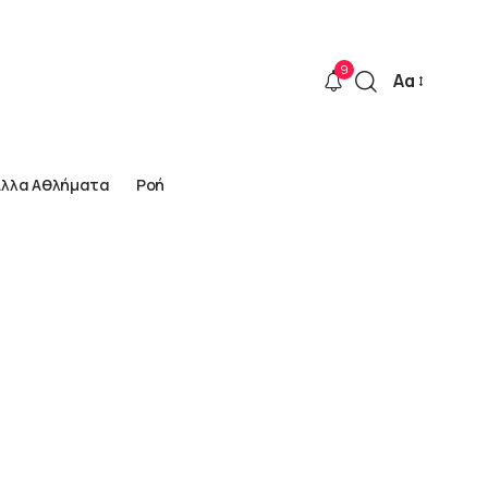
9
Αα
Font
Resizer
Άλλα Αθλήματα
Ροή