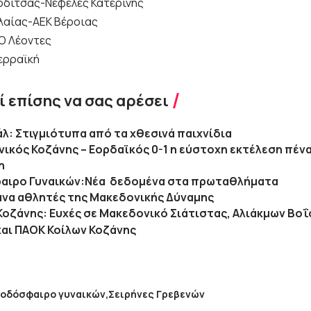
ρδίτσας-Νεφέλες Κατερίνης
λαίας-ΑΕΚ Βέροιας
Ο Λέοντες
ερραϊκή
 επίσης να σας αρέσει
λ: Στιγμιότυπα από τα χθεσινά παιχνίδια
ικός Κοζάνης – Εορδαϊκός 0-1 η εύστοχη εκτέλεση πένα
η
αιρο Γυναικών:Νέα δεδομένα στα πρωταθλήματα
ανα αθλητές της Μακεδονικής Δύναμης
Κοζάνης: Ευχές σε Μακεδονικό Σιάτιστας, Αλιάκμων Βοΐ
και ΠΑΟΚ Κοίλων Κοζάνης
οδόσφαιρο γυναικών
Σειρήνες Γρεβενών