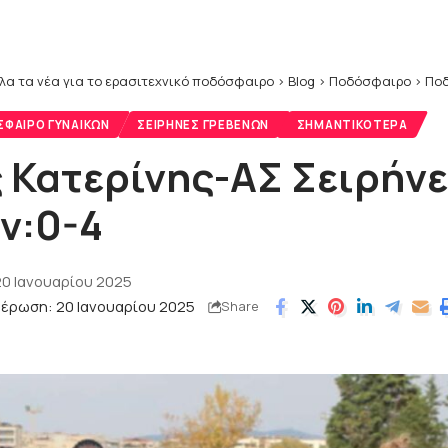
λα τα νέα για το ερασιτεχνικό ποδόσφαιρο
>
Blog
>
Ποδόσφαιρο
>
Ποδ
ΦΑΙΡΟ ΓΥΝΑΙΚΏΝ
ΣΕΙΡΉΝΕΣ ΓΡΕΒΕΝΏΝ
ΣΗΜΑΝΤΙΚΌΤΕΡΑ
 Κατερίνης-ΑΣ Σειρήν
ν:0-4
20 Ιανουαρίου 2025
μέρωση: 20 Ιανουαρίου 2025
Share