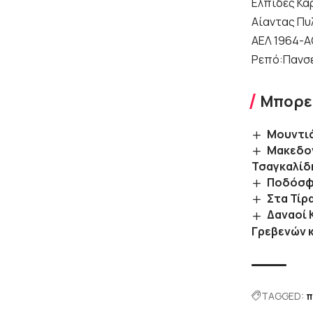
Ελπίδες Κα
Αίαντας Πυ
ΑΕΛ 1964-Α
Ρεπό:Πανσ
Μπορεί
Μουντιά
Μακεδον
Τσαγκαλίδ
Ποδόσφ
Στα Τίρ
Δαναοί 
Γρεβενών 
TAGGED:
π