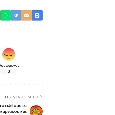
Θυμωμένος
0
ΕΠΌΜΕΝΗ ΕΊΔΗΣΗ
ποτελέσματα
κύριακου και