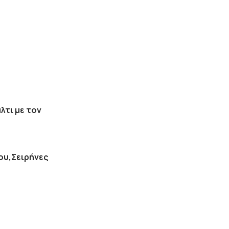
λτι με τον
ου,Σειρήνες