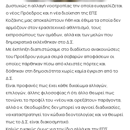
Δυστυχώς η αλλαγή νοοτροπίας την οποία ευαγγελίζεται
ο νέος Πρόεδρος και η νέα διοίκηση της ΕΠΣ
Κοζάνης,μας αποκαλύπτουν ήθη και έθιμα τα οποία δεν
αρμόζουν στον ερασιτεχνικό αθλητισμό, τους
εκπροσώπους των ομάδων, αλλά και των μελών που
δημοκρατικά εκλέχθηκαν στο Δ.Σ.
Με έκπληξη διαπιστώσαμε στο διαδίκτυο ανακοινώσεις
του Προέδρου για μια σειρά σοβαρών αποφάσεων οι
οποίες πάρθηκαν πίσω από κλειστές πόρτες και
δόθηκαν στη δημοσιότητα χωρίς καμία έγκριση από το
Δ.Σ.
Είναι προφανές πως έχει κάθε δικαίωμα αλλαγών,
επιλογών, άλλης φιλοσοφίας ή ότι άλλο θεωρεί πως
τονώνει το προφίλ του «νέου και ορεξάτου» παράγοντα,
αλλά ο κ. Θεοδωρίδης δεν μπορεί να αγνοεί διαδικασίες,
να καταστρατηγεί τον κώδικα δεοντολογίας και να θεωρεί
πως το Δ.Σ. είναι διακοσμητικό.
Καλώς η κακώς όμως για τον ίδιο αλλά και την ΕΠΣ