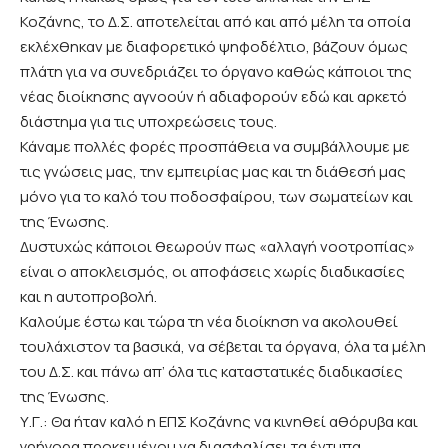
Κοζάνης, το Δ.Σ. αποτελείται από και από μέλη τα οποία
εκλέχθηκαν με διαφορετικό ψηφοδέλτιο, βάζουν όμως
πλάτη για να συνεδριάζει το όργανο καθώς κάποιοι της
νέας διοίκησης αγνοούν ή αδιαφορούν εδώ και αρκετό
διάστημα για τις υποχρεώσεις τους.
Κάναμε πολλές φορές προσπάθεια να συμβάλλουμε με
τις γνώσεις μας, την εμπειρίας μας και τη διάθεσή μας
μόνο για το καλό του ποδοσφαίρου, των σωματείων και
της Ένωσης.
Δυστυχώς κάποιοι θεωρούν πως «αλλαγή νοοτροπίας»
είναι ο αποκλεισμός, οι αποφάσεις χωρίς διαδικασίες
και η αυτοπροβολή.
Καλούμε έστω και τώρα τη νέα διοίκηση να ακολουθεί
τουλάχιστον τα βασικά, να σέβεται τα όργανα, όλα τα μέλη
του Δ.Σ. και πάνω απ’ όλα τις καταστατικές διαδικασίες
της Ένωσης.
Υ.Γ.: Θα ήταν καλό η ΕΠΣ Κοζάνης να κινηθεί αθόρυβα και
γρήγορα προκειμένου να διασφαλίσει τα έντυπα