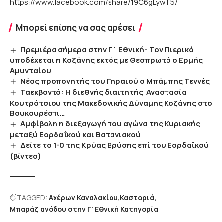
https://www.facebook.com/share/19C6gLywT5/
Μπορεί επίσης να σας αρέσει
Πρεμιέρα σήμερα στην Γ΄ Εθνική- Τον Πιερικό
υποδέχεται η Κοζάνης εκτός με Θεσπρωτό ο Ερμής
Αμυνταίου
Νέος προπονητής του Γηραιού ο Μπάμπης Τεννές
Ταεκβοντό: Η διεθνής διαιτητής Αναστασία
Κουτρότσιου της Μακεδονικής Δύναμης Κοζάνης στο
Βουκουρέστι…
Αμφίβολη η διεξαγωγή του αγώνα της Κυριακής
μεταξύ Εορδαΐκού και Βατανιακού
Δείτε το 1-0 της Κρύας Βρύσης επί του Εορδαϊκού
(βίντεο)
TAGGED:
Αχέρων Καναλακίου
Καστοριά
Μπαράζ ανόδου στην Γ' Εθνική Κατηγορία