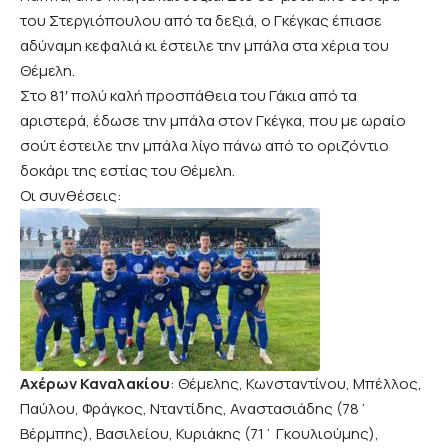
του Στεργιόπουλου από τα δεξιά, ο Γκέγκας έπιασε
αδύναμη κεφαλιά κι έστειλε την μπάλα στα χέρια του
Θέμελη.
Στο 81′ πολύ καλή προσπάθεια του Γάκια από τα
αριστερά, έδωσε την μπάλα στον Γκέγκα, που με ωραίο
σούτ έστειλε την μπάλα λίγο πάνω από το οριζόντιο
δοκάρι της εστίας του Θέμελη.
Οι συνθέσεις:
Αχέρων Καναλακίου
: Θέμελης, Κωνσταντίνου, Μπέλλος,
Παύλου, Φράγκος, Νταντίδης, Αναστασιάδης (78΄
Βέρμπης), Βασιλείου, Κυριάκης (71΄ Γκουλιούμης),