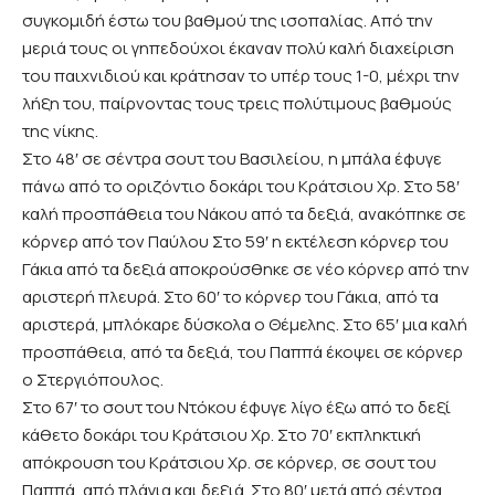
συγκομιδή έστω του βαθμού της ισοπαλίας. Από την
μεριά τους οι γηπεδούχοι έκαναν πολύ καλή διαχείριση
του παιχνιδιού και κράτησαν το υπέρ τους 1-0, μέχρι την
λήξη του, παίρνοντας τους τρεις πολύτιμους βαθμούς
της νίκης.
Στο 48′ σε σέντρα σουτ του Βασιλείου, η μπάλα έφυγε
πάνω από το οριζόντιο δοκάρι του Κράτσιου Χρ. Στο 58′
καλή προσπάθεια του Νάκου από τα δεξιά, ανακόπηκε σε
κόρνερ από τον Παύλου Στο 59′ η εκτέλεση κόρνερ του
Γάκια από τα δεξιά αποκρούσθηκε σε νέο κόρνερ από την
αριστερή πλευρά. Στο 60′ το κόρνερ του Γάκια, από τα
αριστερά, μπλόκαρε δύσκολα ο Θέμελης. Στο 65′ μια καλή
προσπάθεια, από τα δεξιά, του Παππά έκοψει σε κόρνερ
ο Στεργιόπουλος.
Στο 67′ το σουτ του Ντόκου έφυγε λίγο έξω από το δεξί
κάθετο δοκάρι του Κράτσιου Χρ. Στο 70′ εκπληκτική
απόκρουση του Κράτσιου Χρ. σε κόρνερ, σε σουτ του
Παππά, από πλάγια και δεξιά. Στο 80′ μετά από σέντρα