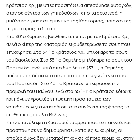
Κράτσιος Χρ., με υπερπροσπάθεια απεσόβησε αυτογκόλ,
όταν σε σέντρα των γηπεδούχων, απο τα αριστερά, η
μπάλα κόντραρε σε αμυντικό της Καστοριάς, παίρνοντας
πορεία προς τα δίχτυα.
Στο 30′ ο Κυριάκης βρέθηκε τετ α τετ με τον Κράτσιο Χρ.,
αλλά ο κίπερ της Καστοριάς εξουδετέρωσε το σουτ που
επιχείρησε. Στο 34΄ ο Κράτσιος Χρ., μπλόκαρε το σουτ
του Βασιλείου. Στο 35΄ ο Θέμελης μπλόκαρε το σουτ του
Ποστεκίδη, ενώ μετά απο δύο λεπτά (37΄), ο Θέμελης
απέκρουσε δύσκολα στην αριστερή του γωνία νέο σουτ
του Ποστεκίδη. Στο 45΄ ο Κράτσιος απέκρουσε την
προβολή του Παύλου, ενώ στο 45΄+1′ ο Κράτσιος εδιωξε
και πάλι με γροθιές επιθετική προσπάθεια των
γηπεδούχων για να κερδίσει στη συνέχεια της φάσης το
επιθετικό φάουλ ο Βελένης.
Στην επανάληψη η Καστοριά ισορρόπησε το παιχνίδι και
προσπάθησε να δημιουργήσει κάποιες ευκαιρίες, οι
οποίες όμως δεν μετατράπηκαν σε κάποιο τέρμα και στην