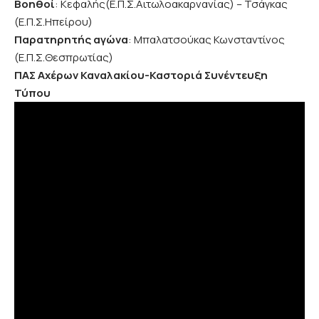
Βοηθοί
: Κεφαλής(Ε.Π.Σ.Αιτωλοακαρνανίας) – Τσάγκας
(Ε.Π.Σ.Ηπείρου)
Παρατηρητής αγώνα
: Μπαλατσούκας Κωνσταντίνος
(Ε.Π.Σ.Θεσπρωτίας)
ΠΑΣ Αχέρων Καναλακίου-Καστοριά Συνέντευξη
Τύπου