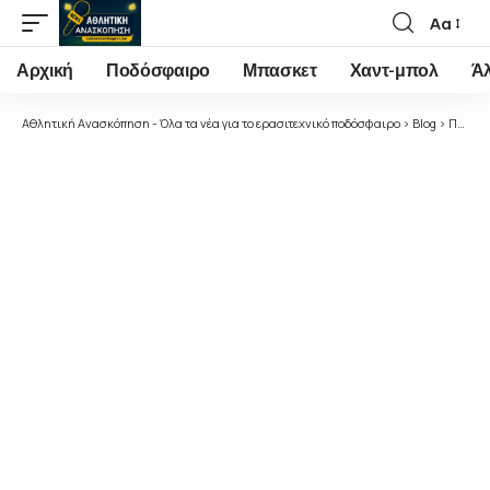
Αα
Font
Resizer
Αρχική
Ποδόσφαιρο
Μπασκετ
Χαντ-μπολ
Ά
Αθλητική Ανασκόπηση - Όλα τα νέα για το ερασιτεχνικό ποδόσφαιρο
>
Blog
>
Ποδόσφαιρο