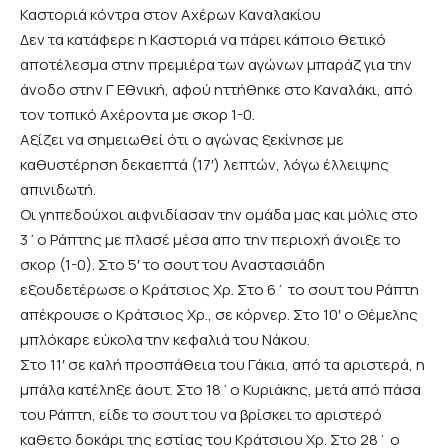
Καστοριά κόντρα στον Αχέρων Καναλακίου
Δεν τα κατάφερε η Καστοριά να πάρει κάποιο θετικό
αποτέλεσμα στην πρεμιέρα των αγώνων μπαράζ για την
άνοδο στην Γ Εθνική, αφού ηττήθηκε στο Καναλάκι, από
τον τοπικό Αχέροντα με σκορ 1-0.
Αξίζει να σημειωθεί ότι ο αγώνας ξεκίνησε με
καθυστέρηση δεκαεπτά (17′) λεπτών, λόγω έλλειψης
απινιδωτή.
Οι γηπεδούχοι αιφνιδίασαν την ομάδα μας και μόλις στο
3΄ο Ράπτης με πλασέ μέσα απο την περιοχή άνοιξε το
σκορ (1-0). Στο 5′ το σουτ του Αναστασιάδη
εξουδετέρωσε ο Κράτσιος Χρ. Στο 6΄ το σουτ του Ράπτη
απέκρουσε ο Κράτσιος Χρ., σε κόρνερ. Στο 10′ ο Θέμελης
μπλόκαρε εύκολα την κεφαλιά του Νάκου.
Στο 11′ σε καλή προσπάθεια του Γάκια, από τα αριστερά, η
μπάλα κατέληξε άουτ. Στο 18΄ο Κυριάκης, μετά από πάσα
του Ράπτη, είδε το σουτ του να βρίσκει το αριστερό
καθετο δοκάρι της εστίας του Κράτσιου Χρ. Στο 28΄ ο