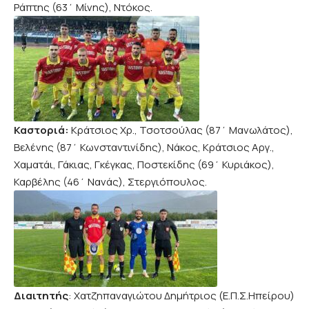
Ράπτης (63΄ Μίνης), Ντόκος.
Καστοριά:
Κράτσιος Χρ., Τσοτσούλας (87΄ Μανωλάτος),
Βελένης (87΄ Κωνσταντινίδης), Νάκος, Κράτσιος Αργ.,
Χαματάι, Γάκιας, Γκέγκας, Ποστεκίδης (69΄ Κυριάκος),
Καρβέλης (46΄ Νανάς), Στεργιόπουλος.
Διαιτητής
: Χατζηπαναγιώτου Δημήτριος (Ε.Π.Σ.Ηπείρου)