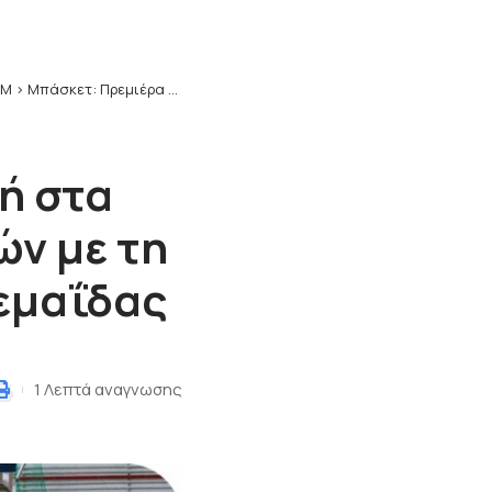
ΥΜ
>
Μπάσκετ: Πρεμιέρα την Κυριακή στα μπαράζ ανόδου στην Α2 Γυναικών με τη συμμετοχή του Απόλλωνα Πτολεμαΐδας
ή στα
ών με τη
εμαΐδας
1 Λεπτά αναγνωσης