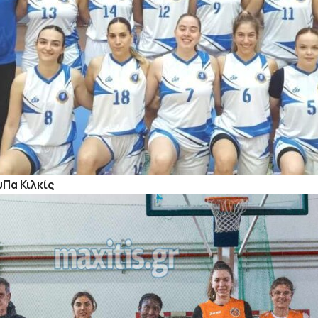
υΠα Κιλκίς