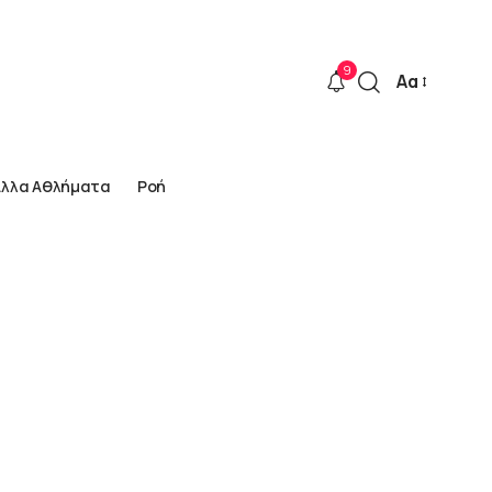
9
Αα
Font
Resizer
Άλλα Αθλήματα
Ροή