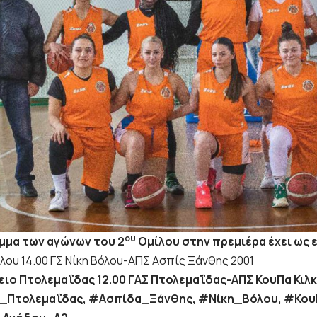
ου
μμα των αγώνων του 2
Ομίλου στην πρεμιέρα έχει ως 
όλου 14.00 ΓΣ Νίκη Βόλου-ΑΠΣ Ασπίς Ξάνθης 2001
κειο Πτολεμαΐδας 12.00 ΓΑΣ Πτολεμαΐδας-ΑΠΣ ΚουΠα Κιλκ
Πτολεμαΐδας, #Ασπίδα_Ξάνθης, #Νίκη_Βόλου, #Κου