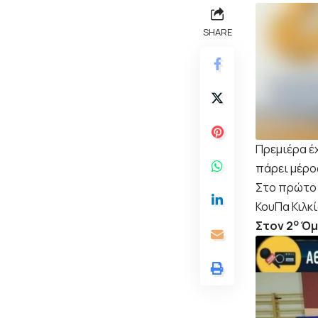
SHARE
Πρεμιέρα έχ
πάρει μέρο
Στο πρώτο 
ΚουΠα Κιλκί
ο
Στον 2
Όμι