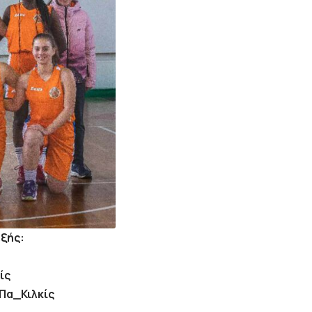
εξής:
ίς
Πα_Κιλκίς