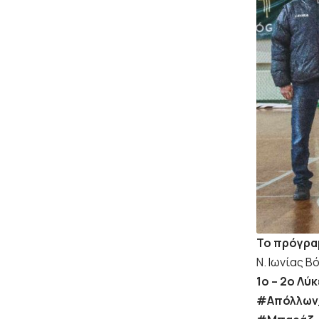
Το πρόγρα
Ν. Ιωνίας Β
1ο – 2ο Λύ
#Απόλλων_