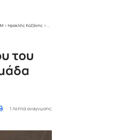
ΥΜ
>
Ηρακλής Κοζάνης
>
Μπάσκετ: Η Ειρήνη Αμανατιάδου του Ηρακλή 
υ του
ομάδα
1 Λεπτά αναγνωσης