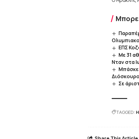
Ο Ηρακλής Α
Μπορεί
Παραπέμ
Ολυμπιακο
ΕΠΣ Κοζ
Με 31 α
Νταν στα Ι
Μπάσκετ
Διόσκουρο
Σε άρισ
TAGGED:
Η
Share This Article