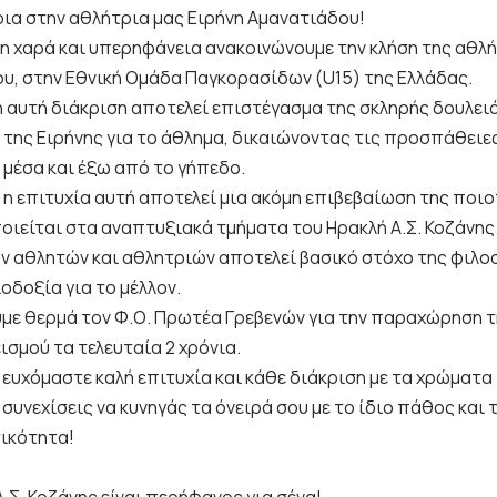
ια στην αθλήτρια μας Ειρήνη Αμανατιάδου!
ρη χαρά και υπερηφάνεια ανακοινώνουμε την κλήση της αθλή
υ, στην Εθνική Ομάδα Παγκορασίδων (U15) της Ελλάδας.
ή αυτή διάκριση αποτελεί επιστέγασμα της σκληρής δουλει
 της Ειρήνης για το άθλημα, δικαιώνοντας τις προσπάθειε
 μέσα και έξω από το γήπεδο.
 η επιτυχία αυτή αποτελεί μια ακόμη επιβεβαίωση της ποιο
ιείται στα αναπτυξιακά τμήματα του Ηρακλή Α.Σ. Κοζάνης. 
ων αθλητών και αθλητριών αποτελεί βασικό στόχο της φιλο
ιοδοξία για το μέλλον.
με θερμά τον Φ.Ο. Πρωτέα Γρεβενών για την παραχώρηση τ
ισμού τα τελευταία 2 χρόνια.
 ευχόμαστε καλή επιτυχία και κάθε διάκριση με τα χρώματα
συνεχίσεις να κυνηγάς τα όνειρά σου με το ίδιο πάθος και τ
ικότητα!