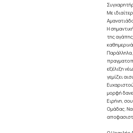
Συγχαρητήρ
Με ιδιαίτε
Αμανατιάδο
Η σημαντικ
της αγάπης
καθημερινά
Παράλληλα,
πραγματοπο
εξέλιξη νέ
γεμίζει αισ
Ευχαριστού
μορφή δανε
Ειρήνη, σου
Ομάδας. Να 
αποφασιστ