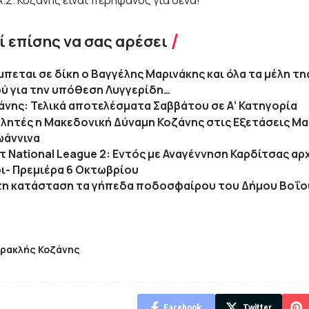
.Σ. Κοζάνης είναι περήφανος για σένα!
 επίσης να σας αρέσει
πεται σε δίκη ο Βαγγέλης Μαρινάκης και όλα τα μέλη τη
ύ για την υπόθεση Λυγγερίδη…
άνης: Τελικά αποτελέσματα Σαββάτου σε Α’ Κατηγορία
θλητές η Μακεδονική Δύναμη Κοζάνης στις Εξετάσεις Μ
ωάννινα
 National League 2: Εντός με Αναγέννηση Καρδίτσας αρ
ι- Πρεμιέρα 6 Οκτωβρίου
τη κατάσταση τα γήπεδα ποδοσφαίρου του Δήμου Βοΐο
ρακλής Κοζάνης
Facebook
Twitter