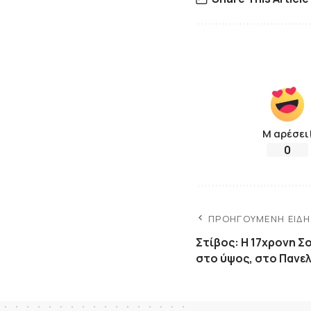
Μ αρέσει
0
ΠΡΟΗΓΟΎΜΕΝΗ ΕΊΔ
Στίβος: Η 17χρονη 
στο ύψος, στο Πανε