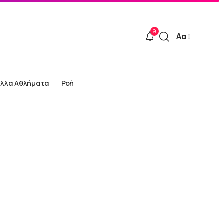
9
Αα
Font
Resizer
Άλλα Αθλήματα
Ροή