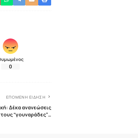
Θυμωμένος
0
ΕΠΌΜΕΝΗ ΕΊΔΗΣΗ
ική: Δέκα ανανεώσεις
 τους “γουναράδες”…