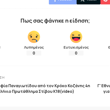
Πως σας φάνηκε η είδηση;
!
Λυπημένος
Ευτυχισμένος
0
0
ΗΣΗ
Σοφία Παναγιωτίδου από τον Κρόκο Κοζάνης 4η
Γ’ Εθν
λλήνιο Πρωτάθλημα Στίβου Κ18(video)
για