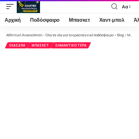
Αα
Font
Resizer
Αρχική
Ποδόσφαιρο
Μπασκετ
Χαντ-μπολ
Ά
Αθλητική Ανασκόπηση - Όλα τα νέα για το ερασιτεχνικό ποδόσφαιρο
>
Blog
>
Μπάσκετ
ΕΚΑΣΔΥΜ
ΜΠΆΣΚΕΤ
ΣΗΜΑΝΤΙΚΌΤΕΡΑ