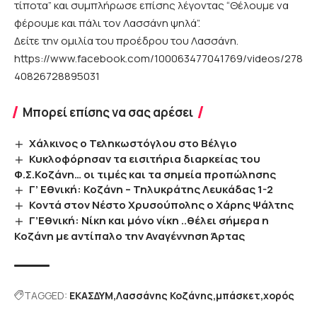
τίποτα” και συμπλήρωσε επίσης λέγοντας “Θέλουμε να
φέρουμε και πάλι τον Λασσάνη ψηλά”.
Δείτε την ομιλία του προέδρου του Λασσάνη.
https://www.facebook.com/100063477041769/videos/278
40826728895031
Μπορεί επίσης να σας αρέσει
Χάλκινος ο Τεληκωστόγλου στο Βέλγιο
Κυκλοφόρησαν τα εισιτήρια διαρκείας του
Φ.Σ.Κοζάνη… οι τιμές και τα σημεία προπώλησης
Γ’ Εθνική: Κοζάνη – Τηλυκράτης Λευκάδας 1-2
Κοντά στον Νέστο Χρυσούπολης ο Χάρης Ψάλτης
Γ’Εθνική: Νίκη και μόνο νίκη ..θέλει σήμερα η
Κοζάνη με αντίπαλο την Αναγέννηση Άρτας
TAGGED:
ΕΚΑΣΔΥΜ
Λασσάνης Κοζάνης
μπάσκετ
χορός