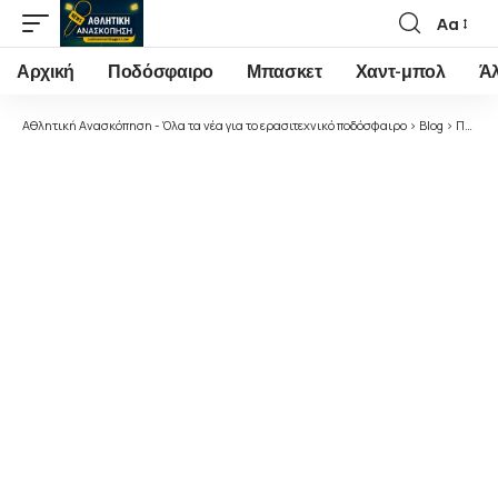
Αα
Font
Resizer
Αρχική
Ποδόσφαιρο
Μπασκετ
Χαντ-μπολ
Ά
Αθλητική Ανασκόπηση - Όλα τα νέα για το ερασιτεχνικό ποδόσφαιρο
>
Blog
>
Ποδόσφαιρο