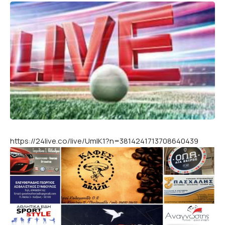
https://24live.co/live/UmlK1?n=3814241713708640439