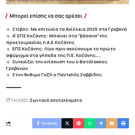
Μπορεί επίσης να σας αρέσει
Στίβος: Με επιτυχία τα Αχίλλεια 2025 στα Γρεβενά
A’ ΕΠΣ Κοζάνης: Μπαίνει στα “βάσανα”της
προετοιμασίας η Α.Ε.Κοζάνης
ΕΠΣ Κοζάνης: Λίγο πριν ακούσουμε το πρώτο
σφύριγμα στα γήπεδα της Π.Ε. Κοζάνης…..
Συνεχίζει την ενίσχυση του ο Βατόλακκος
Γρεβενών
Στον Άνθιμο Γαζή ο Παντελής Σαββίδης
TAGGED:
Ζωντανά αποτελέσματα
Facebook