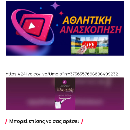
https://24live.co/live/Umejb?n=3736357668698499232
Μπορεί επίσης να σας αρέσει