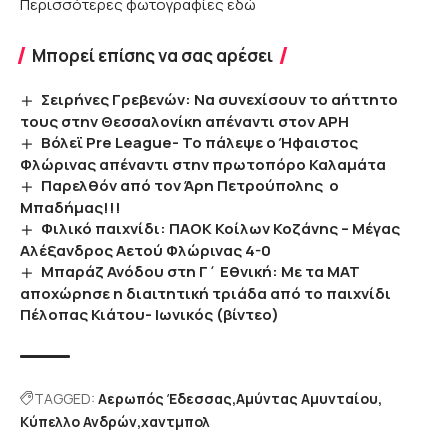
Περισσότερες φωτογραφίες εδώ
Μπορεί επίσης να σας αρέσει
Σειρήνες Γρεβενών: Να συνεχίσουν το αήττητο
τους στην Θεσσαλονίκη απέναντι στον ΑΡΗ
Βόλεϊ Pre League- Το πάλεψε ο Ήφαιστος
Φλώρινας απέναντι στην πρωτοπόρο Καλαμάτα
Παρελθόν από τον Άρη Πετρούπολης ο
Μπαδήμας!!!
Φιλικό παιχνίδι: ΠΑΟΚ Κοίλων Κοζάνης – Μέγας
Αλέξανδρος Αετού Φλώρινας 4-0
Μπαράζ Ανόδου στη Γ΄ Εθνική: Με τα ΜΑΤ
αποχώρησε η διαιτητική τριάδα από το παιχνίδι
Πέλοπας Κιάτου- Ιωνικός (βίντεο)
TAGGED:
Αερωπός Έδεσσας
Αμύντας Αμυνταίου
Κύπελλο Ανδρών
χαντμπολ