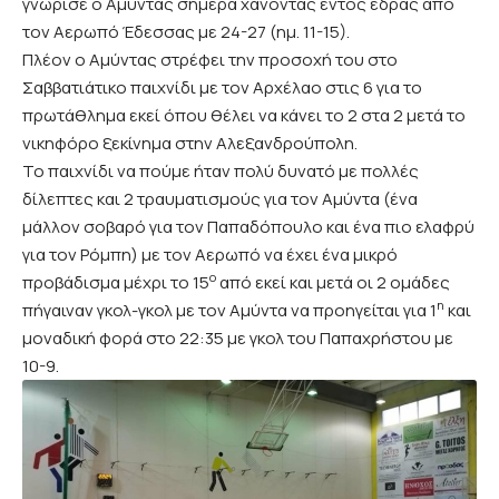
γνώρισε ο Αμύντας σήμερα χάνοντας εντός έδρας από
τον Αερωπό Έδεσσας με 24-27 (ημ. 11-15).
Πλέον ο Αμύντας στρέφει την προσοχή του στο
Σαββατιάτικο παιχνίδι με τον Αρχέλαο στις 6 για το
πρωτάθλημα εκεί όπου θέλει να κάνει το 2 στα 2 μετά το
νικηφόρο ξεκίνημα στην Αλεξανδρούπολη.
Το παιχνίδι να πούμε ήταν πολύ δυνατό με πολλές
δίλεπτες και 2 τραυματισμούς για τον Αμύντα (ένα
μάλλον σοβαρό για τον Παπαδόπουλο και ένα πιο ελαφρύ
για τον Ρόμπη) με τον Αερωπό να έχει ένα μικρό
ο
προβάδισμα μέχρι το 15
από εκεί και μετά οι 2 ομάδες
η
πήγαιναν γκολ-γκολ με τον Αμύντα να προηγείται για 1
και
μοναδική φορά στο 22:35 με γκολ του Παπαχρήστου με
10-9.