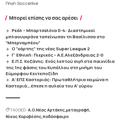
Πηγή:Soccerlive
Μπορεί επίσης να σας αρέσει
Ρεάλ – Μπαρτσελόνα 0-4: Διαστημικοί
μπλαουγκράνα ταπείνωσαν τη Βασίλισσα στο
“Μπερναμπέου”
Ο “χάρτης” της νέας Super League 2
Γ’ Εθνική: Πιερικός – Α.Ε.Αλεξάνδρειας 2-0
Ε.Π.Σ. Κοζάνης: Ενός λεπτού σιγή στα παιχνίδια
της 1ης φάσης του Κυπέλλου στη μνήμη του
Εύμορφου Κεντεποζίδη
Α’ ΕΠΣ Καστοριάς: Πρωταθλήτρια χειμώνα η
Καστοριά….έπεσε η αυλαία του Α’ γύρου
TAGGED:
Α.Ο.Νέας Αρτάκης
μεταγραφή
Νίκος Κοροβέσης
ποδόσφαιρο