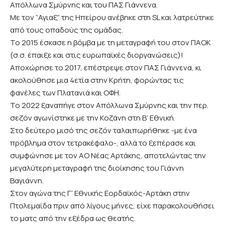
Απόλλωνα Σμύρνης και του ΠΑΣ Γιάννενα.
Με τον “Αγιαξ” της Ηπείρου ανέβηκε στη SL και λατρεύτηκε
από τους οπαδούς της ομάδας.
Το 2015 έσκασε η βόμβα με τη μεταγραφή του στον ΠΑΟΚ
(σ.σ. έπαιξε και στις ευρωπαϊκές διοργανώσεις)!
Αποχώρησε το 2017, επέστρεψε στον ΠΑΣ Γιάννενα, κι
ακολούθησε μια 4ετία στην Κρήτη, φορώντας τις
φανέλες των Πλατανιά και ΟΦΗ.
Το 2022 ξαναπήγε στον Απόλλωνα Σμύρνης και την περ.
σεζόν αγωνίστηκε με την Κοζάνη στη Β’ Εθνική.
Στο δεύτερο μισό της σεζόν ταλαιπωρήθηκε -με ένα
πρόβλημα στον τετρακέφαλο-, αλλά το ξεπέρασε και
συμφώνησε με τον ΑΟ Νέας Αρτάκης, αποτελώντας την
μεγαλύτερη μεταγραφή της διοίκησης του Γιάννη
Βαγιάννη.
Στον αγώνα της Γ’ Εθνικής Εορδαϊκός-Αρτάκη στην
Πτολεμαϊδα πριν από λίγους μήνες, είχε παρακολουθήσει
το ματς από την εξέδρα ως θεατής.