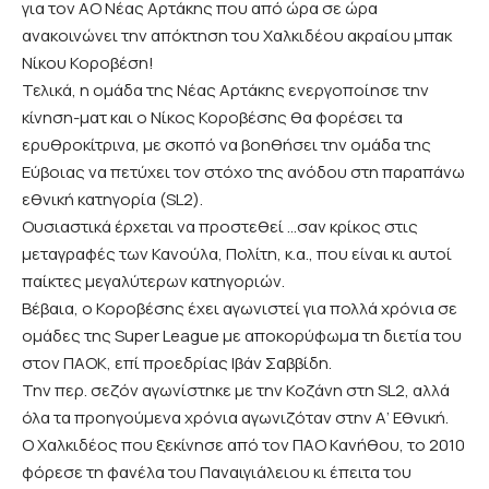
για τον ΑΟ Νέας Αρτάκης που από ώρα σε ώρα
ανακοινώνει την απόκτηση του Χαλκιδέου ακραίου μπακ
Νίκου Κοροβέση!
Τελικά, η ομάδα της Νέας Αρτάκης ενεργοποίησε την
κίνηση-ματ και ο Νίκος Κοροβέσης θα φορέσει τα
ερυθροκίτρινα, με σκοπό να βοηθήσει την ομάδα της
Εύβοιας να πετύχει τον στόχο της ανόδου στη παραπάνω
εθνική κατηγορία (SL2).
Ουσιαστικά έρχεται να προστεθεί …σαν κρίκος στις
μεταγραφές των Κανούλα, Πολίτη, κ.α., που είναι κι αυτοί
παίκτες μεγαλύτερων κατηγοριών.
Βέβαια, ο Κοροβέσης έχει αγωνιστεί για πολλά χρόνια σε
ομάδες της Super League με αποκορύφωμα τη διετία του
στον ΠΑΟΚ, επί προεδρίας Ιβάν Σαββίδη.
Την περ. σεζόν αγωνίστηκε με την Κοζάνη στη SL2, αλλά
όλα τα προηγούμενα χρόνια αγωνιζόταν στην Α’ Εθνική.
Ο Χαλκιδέος που ξεκίνησε από τον ΠΑΟ Κανήθου, το 2010
φόρεσε τη φανέλα του Παναιγιάλειου κι έπειτα του