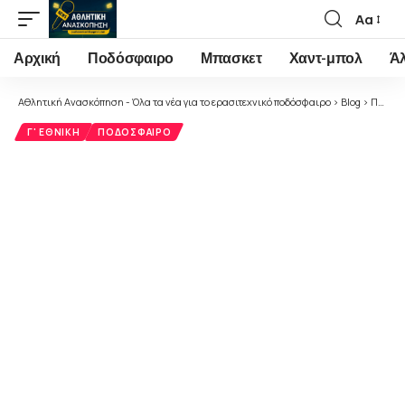
Αα
Font
Resizer
Αρχική
Ποδόσφαιρο
Μπασκετ
Χαντ-μπολ
Ά
Αθλητική Ανασκόπηση - Όλα τα νέα για το ερασιτεχνικό ποδόσφαιρο
>
Blog
>
Ποδόσφαιρο
Γ' ΕΘΝΙΚΉ
ΠΟΔΌΣΦΑΙΡΟ