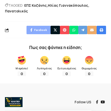
TAGGED:
ΕΠΣ Κοζάνης
Ηλίας Γιαννακόπουλος
Πανατολικός
Facebook
Πως σας φάνηκε η είδηση;
Μ αρέσει!
Λυπημένος
Ευτυχισμένος
Θυμωμένος
0
0
0
0
Follow US