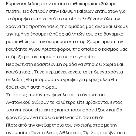
Εμμανουηλιδης
στην οποία σταθήκαμε και «βάλαμε
πλάτη» εις διπλούν στην κάλυψη καίριων ζητημάτων για
το όμορφο αυτό χωριό το οποίο φιλοξένησε όλη την
χρόνια τις προπονήσεις της ομάδας μας αλλά και είχαμε
την τιμή να έχουμε πλήθος αθλητών του στο δυναμικό
μας καθώς και την δέσμευση να στηρίξουμε άμεσα την
κοινότητα Αγίου Χριστοφόρου της οποίας ο κόσμος μας
στήριξε με την παρουσία του στο γήπεδο.
Νεοφώτιστη ερασιτεχνική ομάδα να στηρίζει χωριά και
κοινότητες;; Τι να περιμένει κανεις τα επόμενα χρόνια
δηλαδή;; Θα μπορούσα να γράφω για μέρες αλλά θα
έρθει και η αυτη η ώρα…
Σε όσους τιμούν την φανέλα και το όνομα του
Ανατολικού αξίζουν τα καλύτερα είτε βρίσκονται εντός
του γηπέδου είτε εκτός και κάποιοι φροντίζουν και θα
φροντίζουν να πάρει ο καθένας ότι του αξίζει…
Πίσω από την ανεξαρτησία του εγχειρήματος με την
ονομασία «Πανατολικος Αθλητικός Όμιλος» κρύβεται η