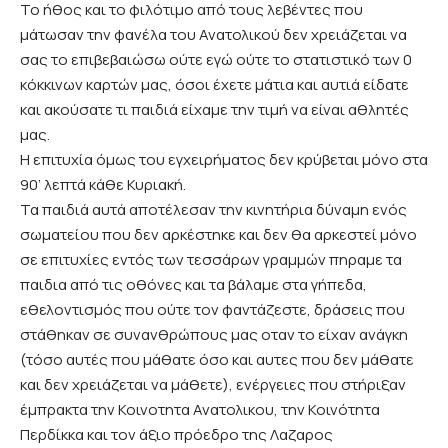
Το
ήθος και το φιλότιμο από τους λεβέντες που
μάτωσαν την φανέλα του Ανατολικού δεν χρειάζεται να
σας το επιβεβαιώσω ούτε εγώ ούτε το στατιστικό των 0
κόκκινων καρτών μας, όσοι έχετε μάτια και αυτιά είδατε
και ακούσατε τι παιδιά είχαμε την τιμή να είναι αθλητές
μας.
Η επιτυχία όμως του εγχειρήματος δεν κρύβεται μόνο στα
90’ λεπτά κάθε Κυριακή.
Τα παιδιά αυτά αποτέλεσαν την κινητήρια δύναμη ενός
σωματείου που δεν αρκέστηκε και δεν θα αρκεστεί μόνο
σε επιτυχίες εντός των τεσσάρων γραμμών πηραμε τα
παιδια από τις οθόνες και τα βάλαμε στα γήπεδα,
εθελοντισμός που ούτε τον φαντάζεστε, δράσεις που
στάθηκαν σε συνανθρώπους μας οταν το είχαν ανάγκη
(τόσο αυτές που μάθατε όσο και αυτες που δεν μάθατε
και δεν χρειάζεται να μάθετε), ενέργειες που στήριξαν
έμπρακτα την
Κοινοτητα Ανατολικου
, την Κοινότητα
Περδίκκα και τον άξιο πρόεδρο της
Λαζαρος