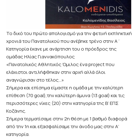
Το δικό του πρώτο απολογισμό για την φετινή εκπληκτική
χρονιά του Πανατολικού που ανέβηκε τρένο στην Α΄
Κατηγορία έκανε με ανάρτηση του ο πρόεδρος της
ομάδας Ηλίας Γιαννακόπουλος
«
Πανατολικός Αθλητικός Όμιλος
ένα project που
ελάχιστοι αντιλήφθηκαν στην αρχή αλλά όλοι
αναγνώρισαν στο τέλος…»
Σήμερα και επίσημα είμαστε η ομάδα με την καλύτερη
επίθεση (70 goal),την καλύτερη άμυνα (13 goal) και τις
περισσότερες νίκες (20) στην κατηγορία της Β’ ΕΠΣ
Κοζάνης.
Σήμερα τερματίσαμε στην 2η θέση με 1 βαθμό διαφορά
από την 1η και εξασφαλίσαμε την άνοδο μας στην Α’
κατηγορία.