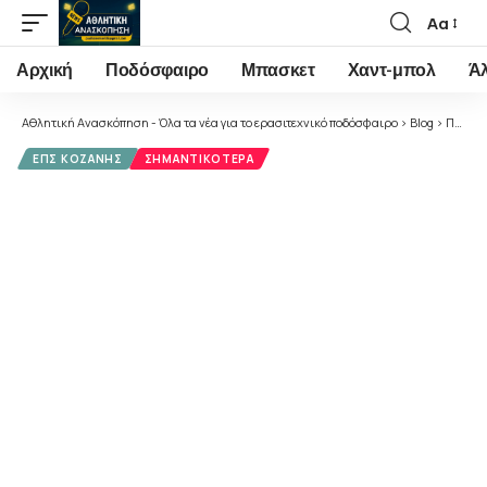
Αα
Font
Resizer
Αρχική
Ποδόσφαιρο
Μπασκετ
Χαντ-μπολ
Ά
Αθλητική Ανασκόπηση - Όλα τα νέα για το ερασιτεχνικό ποδόσφαιρο
>
Blog
>
Ποδόσφαιρο
ΕΠΣ ΚΟΖΆΝΗΣ
ΣΗΜΑΝΤΙΚΌΤΕΡΑ