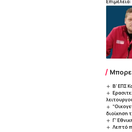
Επιμέλεια:
Μπορεί
Β’ ΕΠΣ 
Ερασιτε
λειτουργο
“Οικογε
διοίκηση 
Γ’ Εθνι
Λεπτό π