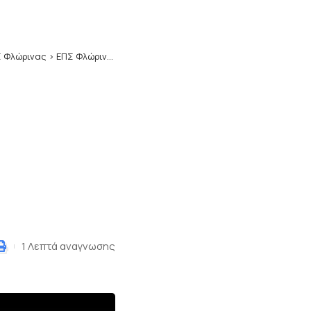
 Φλώρινας
>
ΕΠΣ Φλώρινας: Οι αγώνες του Σαββατοκύριακου σε Α’ και Β’ Κατηγορία και οι διαιτητές
1 Λεπτά αναγνωσης