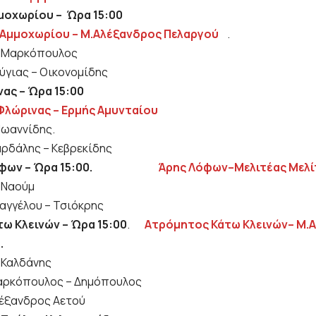
μοχωρίου – Ώρα 15:00
Αμμοχωρίου – Μ.Αλέξανδρος Πελαργού
: Μαρκόπουλος
ούγιας – Οικονομίδης
ας – Ώρα 15:00
Φλώρινας – Ερμής Αμυνταίου
:Ιωαννίδης.
αρδάλης – Κεβρεκίδης
Λόφων – Ώρα 15:00.
Άρης Λόφων–Μελιτέας Μελί
: Ναούμ
υαγγέλου – Τσιόκρης
ω Κλεινών – Ώρα 15:00
.
Ατρόμητος Κάτω Κλεινών– Μ.
.
: Καλδάνης
αρκόπουλος – Δημόπουλος
λέξανδρος Αετού