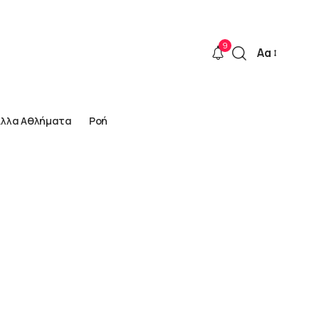
9
Αα
Font
Resizer
Άλλα Αθλήματα
Ροή