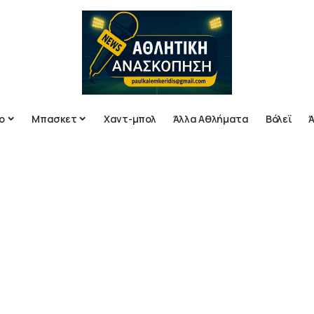
ο
Μπασκετ
Χαντ-μπολ
Άλλα Αθλήματα
Βόλεϊ