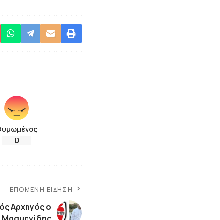
Θυμωμένος
0
ΕΠΌΜΕΝΗ ΕΊΔΗΣΗ
ός Αρχηγός ο
 Μασμανίδης