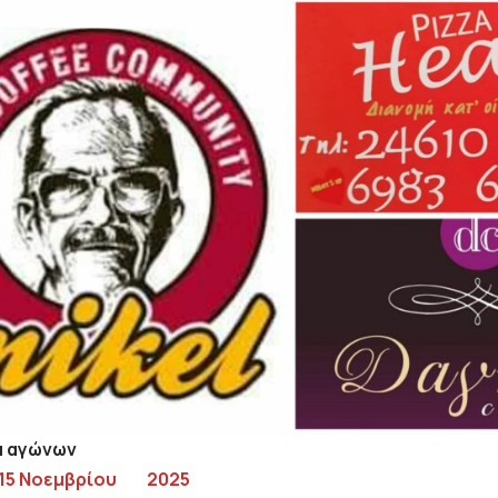
α αγώνων
15 Νοεμβρίου
2025