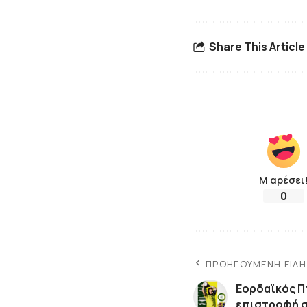
Share This Article
Μ αρέσει
0
ΠΡΟΗΓΟΎΜΕΝΗ ΕΊΔ
Εορδαϊκός Π
επιστροφή σ