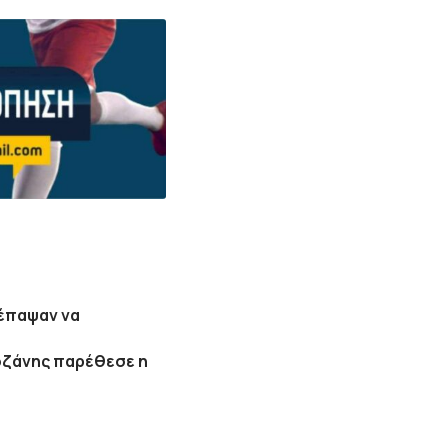
 έπαψαν να
οζάνης παρέθεσε η