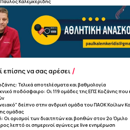
 Παύλος Καλεμκερίδης
 επίσης να σας αρέσει
Κοζάνης: Τελικά αποτελέσματα και βαθμολογία
χνικό ποδόσφαιρο: Οι 119 ομάδες της ΕΠΣ Κοζάνης που
ύν
νειακό” δείπνο στην ανδρική ομάδα του ΠΑΟΚ Κοίλων Κ
της ομάδας
κή: Οι ορισμοί των διαιτητών και βοηθών στον 2ο Όμιλο
ρος λεπτό οι σημερινοί αγώνες με live ενημέρωση