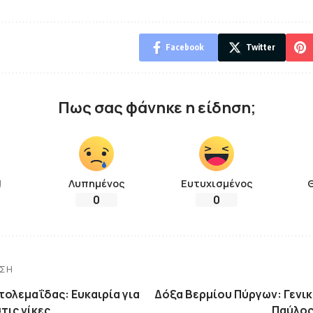
Facebook
Twitter
Πως σας φάνηκε η είδηση;
!
Λυπημένος
Ευτυχισμένος
0
0
ΗΣΗ
τολεμαΐδας: Ευκαιρία για
Δόξα Βερμίου Πύργων: Γενικ
τις νίκες
Παύλος