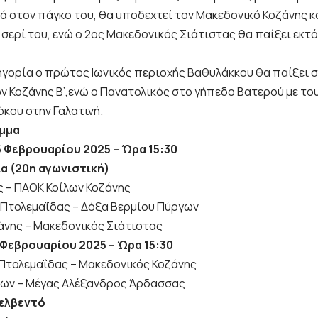
 στον πάγκο του, θα υποδεχτεί τον Μακεδονικό Κοζάνης και
 σερί του, ενώ o 2ος Μακεδονικός Σιάτιστας θα παίξει εκτ
τηγορία ο πρώτος Ιωνικός περιοχής Βαθυλάκκου θα παίξει σ
ν Κοζάνης Β’,ενώ ο Πανατολικός στο γήπεδο Βατερού με το
όκου στην Γαλατινή.
μμα
 Φεβρουαρίου 2025 – Ώρα 15:30
α (20η αγωνιστική)
ς – ΠΑΟΚ Κοίλων Κοζάνης
Πτολεμαΐδας – Δόξα Βερμίου Πύργων
άνης – Μακεδονικός Σιάτιστας
 Φεβρουαρίου 2025 – Ώρα 15:30
Πτολεμαΐδας – Μακεδονικός Κοζάνης
ίων – Μέγας Αλέξανδρος Άρδασσας
Βελβεντό