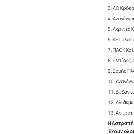
ΑΟ Κρόκο
Αναγέννη
Ακρίτες 
ΑΕ Γαλατι
ΠΑΟΚ Κοί
Ελπίδες 
Ερμής Πλ
Αναγένν
Βυζαντι
Αλιάκμω
Αστραπή
Η Αστραπή
Έχουν ολοκ