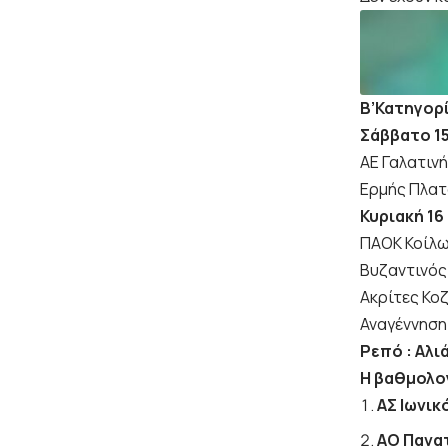
Β’Κατηγορί
Σάββατο 1
ΑΕ Γαλατιν
Ερμής Πλατ
Κυριακή
16
ΠΑΟΚ Κοίλω
Βυζαντινός
Ακρίτες Κο
Αναγέννηση
Ρεπό : Αλι
Η βαθμολο
ΑΣ Ιωνικ
ΑΟ Πανα