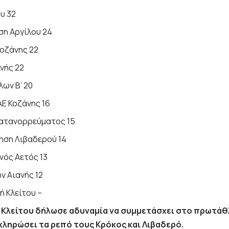
υ 32
ση Αργίλου 24
Κοζάνης 22
νής 22
λων Β’ 20
ΑΕ Κοζάνης 16
ατανορρεύματος 15
ηση Λιβαδερού 14
νός Αετός 13
ν Αιανής 12
 Κλείτου –
 Κλείτου δήλωσε αδυναμία να συμμετάσχει στο πρωτά
ληρώσει τα ρεπό τους Κρόκος και Λιβαδερό.