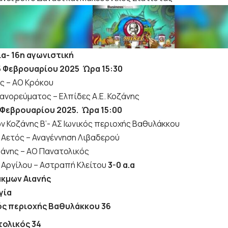
α- 16η αγωνιστική
5 Φεβρουαρίου 2025 Ώρα 15:30
ής – ΑΟ Κρόκου
ανορεύματος – Ελπίδες Α.Ε. Κοζάνης
 Φεβρουαρίου 2025. Ώρα 15:00
ν Κοζάνης Β’- ΑΣ Ιωνικός περιοχής Βαθυλάκκου
 Αετός – Αναγέννηση Λιβαδερού
ζάνης – ΑΟ Πανατολικός
 Αργίλου – Αστραπή Κλείτου
3-0 α.α
άκμων Αιανής
γία
ός περιοχής Βαθυλάκκου 36
τολικός 34