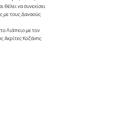
 θέλει να συνεχίσει
ός με τους Δαναούς
το Λιάπειο με τον
υς Ακρίτες Κοζάνης