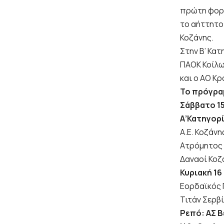
πρώτη φορά
το αήττητο
Κοζάνης.
Στην Β’ Κα
ΠΑΟΚ Κοίλω
και ο ΑΟ Κρ
Το πρόγρα
Σάββατο 15
Α’Κατηγορί
Α.Ε. Κοζάνη
Ατρόμητος 
Δαναοί Κοζ
Κυριακή
16
Εορδαϊκός 
Τιτάν Σερβ
Ρεπό: ΑΣ 