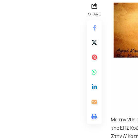
SHARE
Με την 20η 
της ΕΠΣ Κο
Στην Α’ Κα