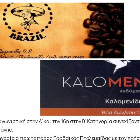
αγωνιστική στην Α’ και την 16η στην Β’ Κατηγορία συνεχίζ
ζάνης.
τηγορία ο πρωτοπόρος Εορδαϊκός Πτολεμαΐδας με τον
Χρήσ