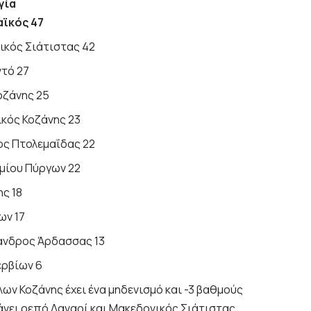
γία
αϊκός 47
ικός Σιάτιστας 42
ντό 27
οζάνης 25
κός Κοζάνης 23
ς Πτολεμαΐδας 22
μίου Πύργων 22
ης 18
ων 17
ανδρος Άρδασσας 13
ερβίων 6
ων Κοζάνης έχει ένα μηδενισμό και -3 βαθμούς
κάνει ρεπό Δαναοί και Μακεδονικός Σιάτιστας