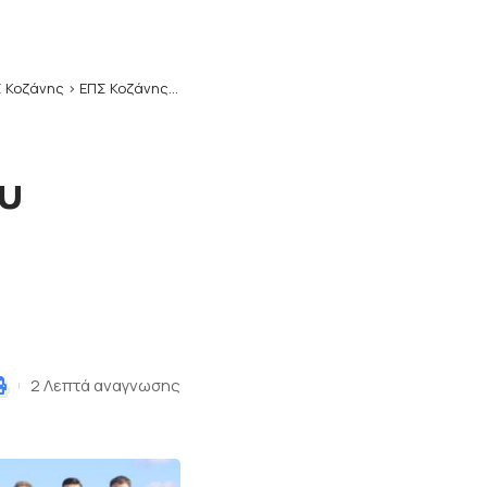
 Κοζάνης
>
ΕΠΣ Κοζάνης: Το πρόγραμμα του Σαββατοκύριακου σε Α’ και Β’ Κατηγορία
υ
2 Λεπτά αναγνωσης