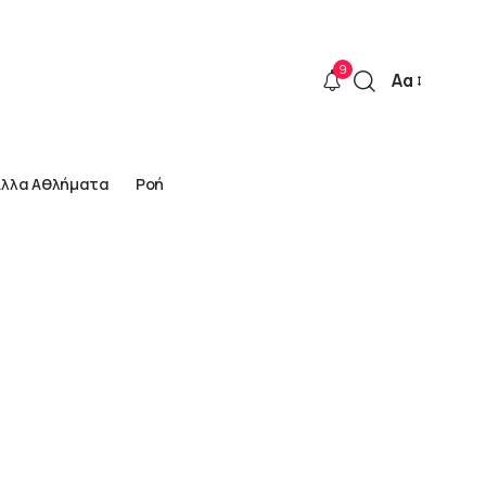
9
Αα
Font
Resizer
Άλλα Αθλήματα
Ροή