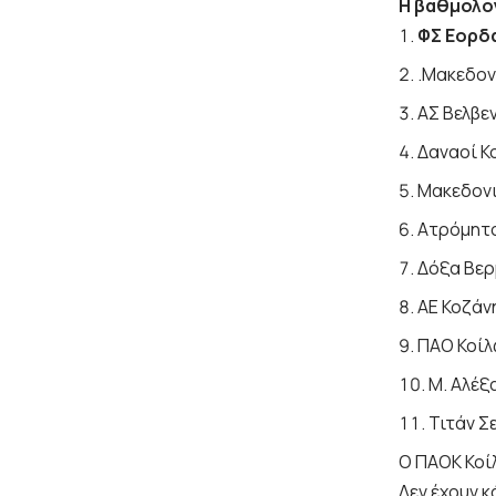
Η βαθμολο
ΦΣ Εορδ
.Μακεδον
ΑΣ Βελβε
Δαναοί Κ
Μακεδονι
Ατρόμητο
Δόξα Βερ
ΑΕ Κοζάν
ΠΑΟ Κοίλ
Μ. Αλέξ
Τιτάν Σ
Ο ΠΑΟΚ Κοίλ
Δεν έχουν 