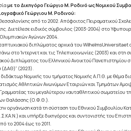
σία
με το Δικηγόρο Γεώργιο Μ. Ροδινό ως Νομικού Συμβ
ιογραφικό Γεώργιου Μ. Ροδινού:
Θεσσαλονίκης από το 2002. Απόφοιτος Πειραματικού Σχολ
ης. Διετέλεσε ειδικός σύμβουλος (2003-2004) στο Υφυπου
 Ολυμπιακών Αγώνων 2004.
ταπτυχιακού διπλώματος αρχικά του WilhelmsUniversitaet 
άνω στο Ίντερνετ και τις Τηλεπικοινωνίες (2003) και στη 
κού Διπλώματος του Ελληνικού Ανοικτού Πανεπιστημίου στ
 (ΔΑΘ)” (2023).
διδάκτωρ Νομικής του τμήματος Νομικής Α.Π.Θ. με θέμα δι
τισμός Αθλητικών Ανωνύμων Εταιριών και Τμημάτων Αμο
ς Γραμματέας του μεγαλύτερου ναυταθλητικού σωματείου τ
ων Θαλάσσης (Ο.Φ.Θ.).
την οργάνωση κατά τη σύσταση του Εθνικού Συμβουλίου Κ
.Σ.ΚΑ.Ν.) και υπήρξε δικηγόρος και συντονιστής του Επιστ
ό το 2004 έως το 2011.