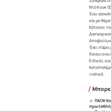
Συνέβαλε σ
Ντόπινγκ (Ε
Έχει ασχολ
και με θέμα
Κάτοχος του 
Δικηγορικού
Αποφοίτων 
Έχει πάρει
δίκαιο ενώ
Ειδικός γι
Καταπολέμησ
ιταλικά.
Μπορεί
ΠΑΟΚ Κο
πρωταθλή