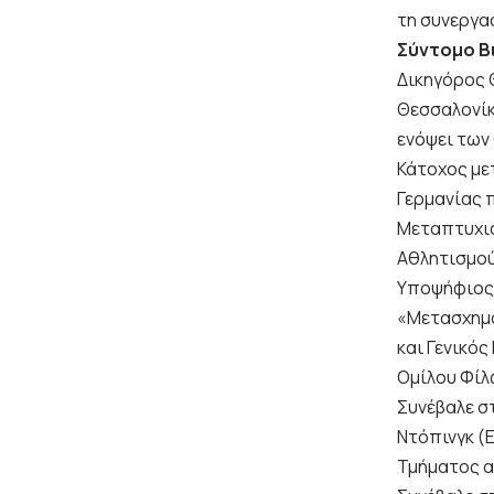
τη συνεργα
Σύντομο Β
Δικηγόρος 
Θεσσαλονίκ
ενόψει των
Κάτοχος με
Γερμανίας π
Μεταπτυχια
Αθλητισμού
Υποψήφιος 
«Μετασχημα
και Γενικό
Ομίλου Φίλ
Συνέβαλε σ
Ντόπινγκ (Ε
Τμήματος απ