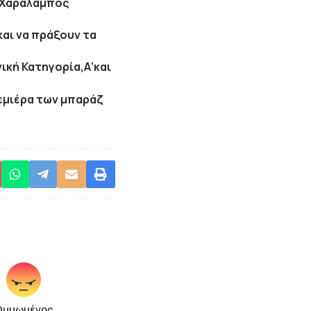
 “Χαράλαμπος
και να πράξουν τα
νική Κατηγορία,Α’και
ρεμιέρα των μπαράζ
Θυμωμένος