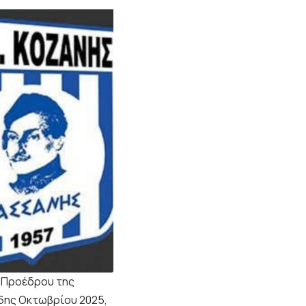
υ Προέδρου της
6ης Οκτωβρίου 2025,