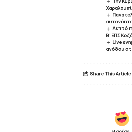
Την Κυρ
Χαραλαμπί
Πανατολ
αυτονόητ
Λεπτό π
Β’ ΕΠΣ Κοζ
Live εν
ανόδου στη
Share This Article
Μ αρέσει