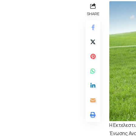
SHARE
Η Εκτελεστι
Ένωσης Ανα