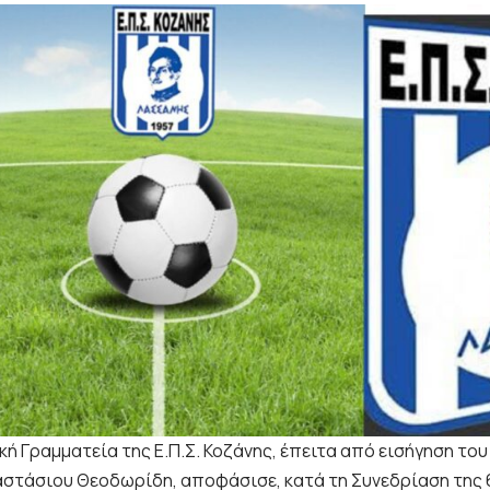
κή Γραμματεία της Ε.Π.Σ. Κοζάνης, έπειτα από εισήγηση το
στάσιου Θεοδωρίδη, αποφάσισε, κατά τη Συνεδρίαση της 