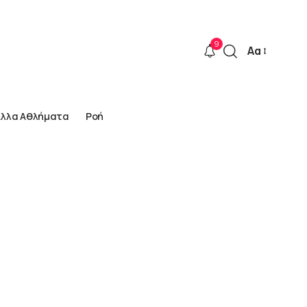
9
Αα
Font
Resizer
Άλλα Αθλήματα
Ροή