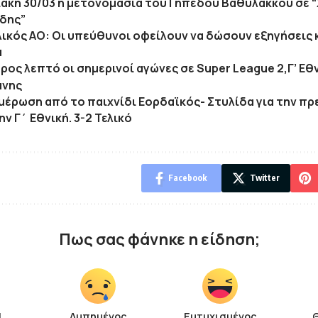
ιακή 30/03 η μετονομασία του Γηπέδου Βαθυλάκκου σε
δης”
ικός ΑΟ: Οι υπεύθυνοι οφείλουν να δώσουν εξηγήσεις 
α
ρος λεπτό οι σημερινοί αγώνες σε Super League 2,Γ’ Εθ
άνης
ημέρωση από το παιχνίδι Εορδαϊκός- Στυλίδα για την π
ν Γ΄ Εθνική. 3-2 Τελικό
Facebook
Twitter
Πως σας φάνηκε η είδηση;
!
Λυπημένος
Ευτυχισμένος