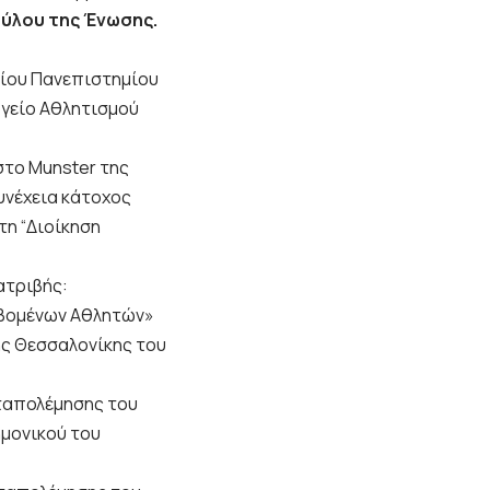
ούλου της Ένωσης.
είου Πανεπιστημίου
ργείο Αθλητισμού
στο Munster της
συνέχεια κάτοχος
η “Διοίκηση
ατριβής:
ιβομένων Αθλητών»
ης Θεσσαλονίκης του
αταπολέμησης του
ημονικού του