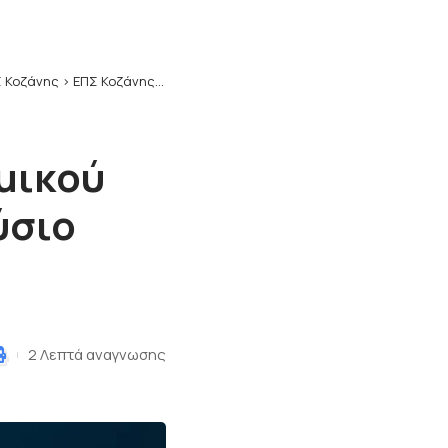
 Κοζάνης
>
ΕΠΣ Κοζάνης: Ορισμός νέου Νομικού Συμβούλου της Ένωσης με πλούσιο βιογραφικό
μικού
ύσιο
2 Λεπτά αναγνωσης