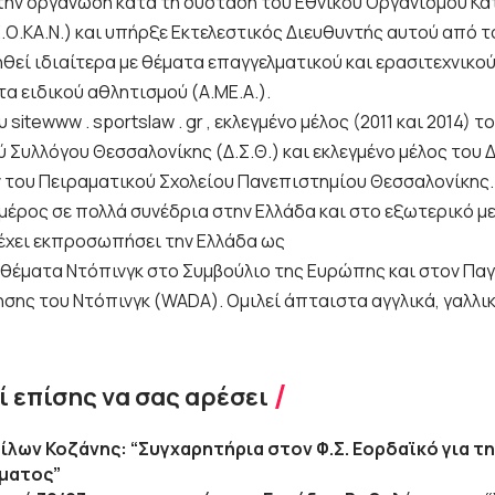
την οργάνωση κατά τη σύσταση του Εθνικού Οργανισμού Κ
.Ο.ΚΑ.Ν.) και υπήρξε Εκτελεστικός Διευθυντής αυτού από το
ηθεί ιδιαίτερα με θέματα επαγγελματικού και ερασιτεχνικ
τα ειδικού αθλητισμού (Α.ΜΕ.Α.).
sitewww . sportslaw . gr , εκλεγμένο μέλος (2011 και 2014) το
 Συλλόγου Θεσσαλονίκης (Δ.Σ.Θ.) και εκλεγμένο μέλος του Δ
του Πειραματικού Σχολείου Πανεπιστημίου Θεσσαλονίκης.
 μέρος σε πολλά συνέδρια στην Ελλάδα και στο εξωτερικό μ
 έχει εκπροσωπήσει την Ελλάδα ως
α θέματα Ντόπινγκ στο Συμβούλιο της Ευρώπης και στον Πα
ης του Ντόπινγκ (WADA). Ομιλεί άπταιστα αγγλικά, γαλλικά
 επίσης να σας αρέσει
ίλων Κοζάνης: “Συγχαρητήρια στον Φ.Σ. Εορδαϊκό για τ
ματος”