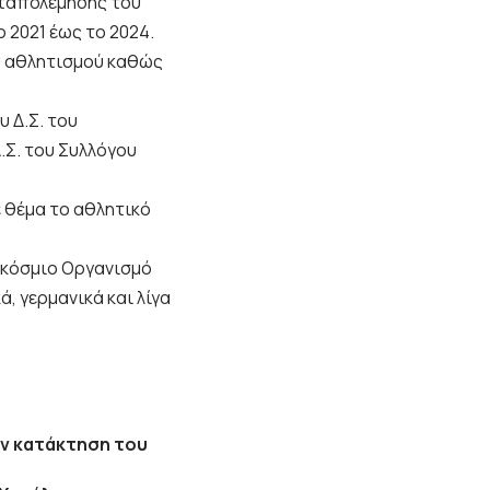
αταπολέμησης του
 2021 έως το 2024.
ού αθλητισμού καθώς
υ Δ.Σ. του
.Σ. του Συλλόγου
ε θέμα το αθλητικό
γκόσμιο Οργανισμό
, γερμανικά και λίγα
ην κατάκτηση του