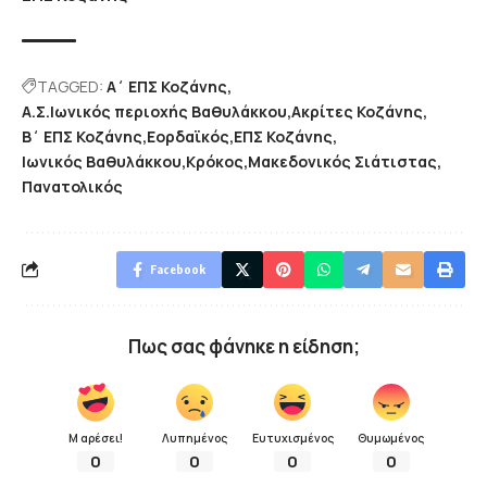
TAGGED:
Α΄ ΕΠΣ Κοζάνης
Α.Σ.Ιωνικός περιοχής Βαθυλάκκου
Ακρίτες Κοζάνης
Β΄ ΕΠΣ Κοζάνης
Εορδαϊκός
ΕΠΣ Κοζάνης
Ιωνικός Βαθυλάκκου
Κρόκος
Μακεδονικός Σιάτιστας
Πανατολικός
Facebook
Πως σας φάνηκε η είδηση;
Μ αρέσει!
Λυπημένος
Ευτυχισμένος
Θυμωμένος
0
0
0
0