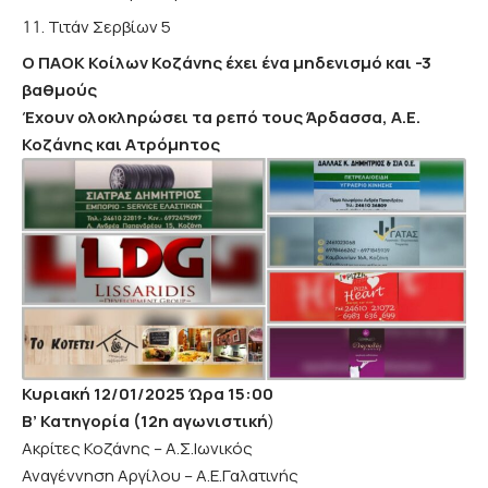
Τιτάν Σερβίων 5
Ο ΠΑΟΚ Κοίλων Κοζάνης έχει ένα μηδενισμό και -3
βαθμούς
Έχουν ολοκληρώσει τα ρεπό τους Άρδασσα, Α.Ε.
Κοζάνης και Ατρόμητος
Κυριακή 12/01/2025 Ώρα 15:00
Β’ Κατηγορία (12η αγωνιστική
)
Ακρίτες Κοζάνης – Α.Σ.Ιωνικός
Αναγέννηση Αργίλου – Α.Ε.Γαλατινής