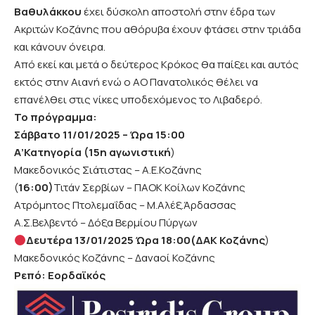
Βαθυλάκκου
έχει δύσκολη αποστολή στην έδρα των
Ακριτών Κοζάνης που αθόρυβα έχουν φτάσει στην τριάδα
και κάνουν όνειρα.
Από εκεί και μετά ο δεύτερος Κρόκος θα παίξει και αυτός
εκτός στην Αιανή ενώ ο ΑΟ Πανατολικός θέλει να
επανέλθει στις νίκες υποδεχόμενος το Λιβαδερό.
Το πρόγραμμα:
Σάββατο 11/01/2025 – Ώρα 15:00
Α’Κατηγορία (15η αγωνιστική
)
Μακεδονικός Σιάτιστας – Α.Ε.Κοζάνης
(
16:00)
Τιτάν Σερβίων – ΠΑΟΚ Κοίλων Κοζάνης
Ατρόμητος Πτολεμαΐδας – Μ.Αλέξ.Άρδασσας
Α.Σ.Βελβεντό – Δόξα Βερμίου Πύργων
Δευτέρα 13/01/2025 Ώρα 18:00(ΔΑΚ Κοζάνης
)
Μακεδονικός Κοζάνης – Δαναοί Κοζάνης
Ρεπό: Εορδαϊκός