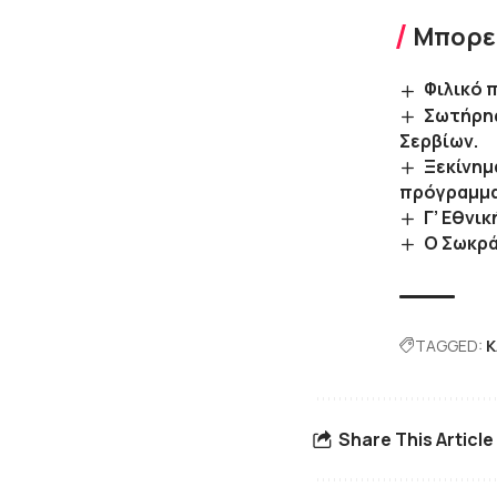
Μπορεί
Φιλικό 
Σωτήρης
Σερβίων.
Ξεκίνημ
πρόγραμμ
Γ’ Εθνικ
Ο Σωκρά
TAGGED:
Κ
Share This Article