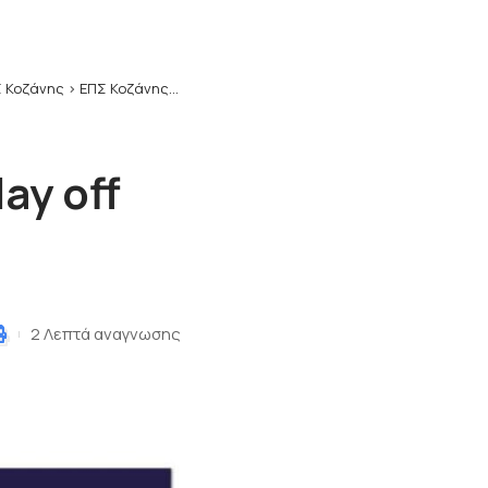
 Κοζάνης
>
ΕΠΣ Κοζάνης: Η κλήρωση των Play off και play out
ay off
2 Λεπτά αναγνωσης