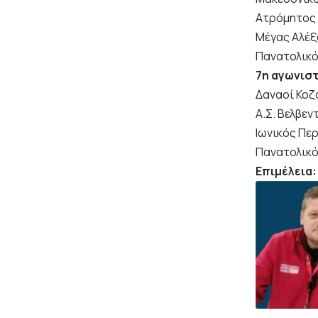
Ατρόμητος 
Μέγας Αλέξ
Πανατολικό
7η αγωνισ
Δαναοί Κοζ
Α.Σ. Βελβε
Ιωνικός Πε
Πανατολικό
Επιμέλεια: