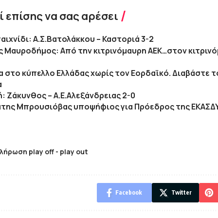
 επίσης να σας αρέσει
παιχνίδι: Α.Σ.Βατολάκκου – Καστοριά 3-2
 Μαυροδήμος: Από την κιτρινόμαυρη ΑΕΚ…στον κιτρινό
α στο κύπελλο Ελλάδας χωρίς τον Εορδαϊκό. Διαβάστε το
α
ή: Ζάκυνθος – Α.Ε.Αλεξάνδρειας 2-0
της Μπρουσιόβας υποψήφιος για Πρόεδρος της ΕΚΑΣΔ
λήρωση play off - play out
Facebook
Twitter