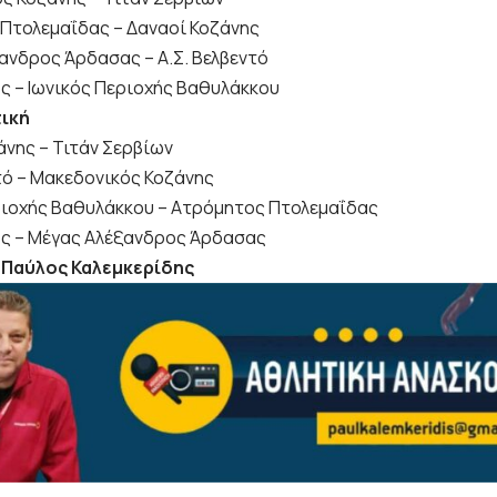
Πτολεμαΐδας – Δαναοί Κοζάνης
ανδρος Άρδασας – Α.Σ. Βελβεντό
ς – Ιωνικός Περιοχής Βαθυλάκκου
τική
άνης – Τιτάν Σερβίων
ντό – Μακεδονικός Κοζάνης
ριοχής Βαθυλάκκου – Ατρόμητος Πτολεμαΐδας
ς – Μέγας Αλέξανδρος Άρδασας
 Παύλος Καλεμκερίδης