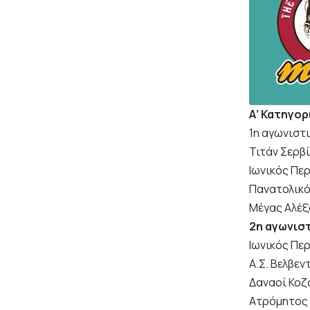
Α’ Κατηγορί
1η αγωνιστ
Τιτάν Σερβί
Ιωνικός Πε
Πανατολικό
Μέγας Αλέξ
2η αγωνισ
Ιωνικός Πε
Α.Σ. Βελβεν
Δαναοί Κοζ
Ατρόμητος 