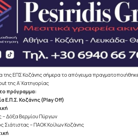
α της ΕΠΣ Κοζάνης σήμερα το απόγευμα πραγματοποιήθηκε
 out της Α’ Κατηγορίας
 το πρόγραμμα:
α Ε.Π.Σ. Κοζάνης (Play Off)
ική
ης – Δόξα Βερμίου Πύργων
ς Σιάτιστας – ΠΑΟΚ Κοίλων Κοζάνης
τική