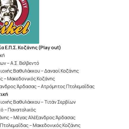
α Ε.Π.Σ. Κοζάνης (Play οut)
ική
ων – Α.Σ. Βελβεντό
ριοχής Βαθυλάκκου – Δαναοί Κοζάνης
ς – Μακεδονικός Κοζάνης
ανδρος Άρδασας – Ατρόμητος Πτολεμαΐδας
τική
ριοχής Βαθυλάκκου – Τιτάν Σερβίων
τό – Πανατολικός
άνης – Μέγας Αλέξανδρος Άρδασας
Πτολεμαΐδας – Μακεδονικός Κοζάνης