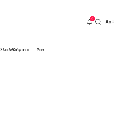
9
Αα
Font
Resizer
Άλλα Αθλήματα
Ροή