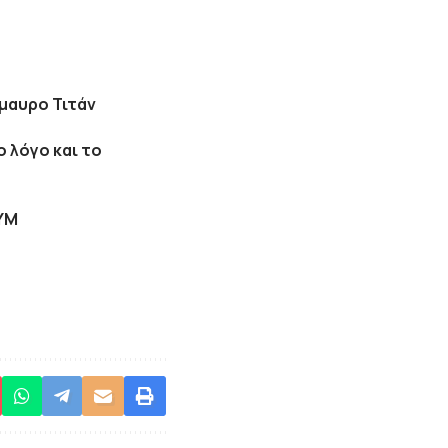
μαυρο Τιτάν
 λόγο και το
ΥΜ