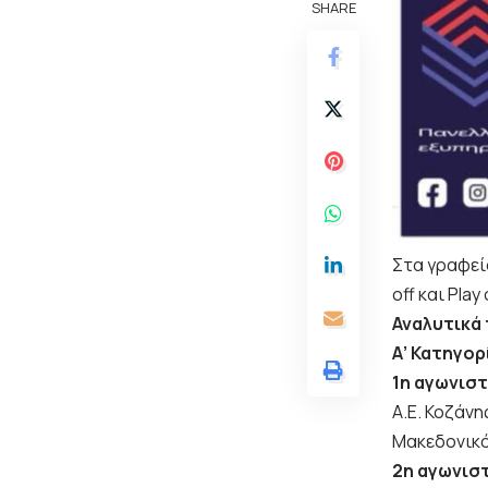
SHARE
Στα γραφεί
off και Play
Αναλυτικά
Α’ Κατηγορί
1η αγωνιστ
Α.Ε. Κοζάν
Μακεδονικό
2η αγωνισ