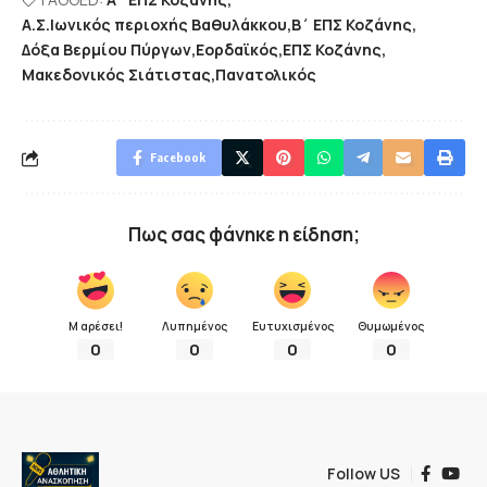
Α.Σ.Ιωνικός περιοχής Βαθυλάκκου
Β΄ ΕΠΣ Κοζάνης
Δόξα Βερμίου Πύργων
Εορδαϊκός
ΕΠΣ Κοζάνης
Μακεδονικός Σιάτιστας
Πανατολικός
Facebook
Πως σας φάνηκε η είδηση;
Μ αρέσει!
Λυπημένος
Ευτυχισμένος
Θυμωμένος
0
0
0
0
Follow US