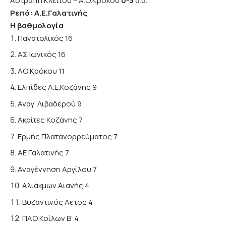
Αστραπή Κλείτου – Α.Ο.Κρόκου
0-3
α.α.
Ρεπό: Α.Ε.Γαλατινής
Η βαθμολογία
Πανατολικός 16
ΑΣ Ιωνικός 16
ΑΟ Κρόκου 11
Ελπίδες Α.Ε.Κοζάνης 9
Αναγ. Λιβαδερού 9
Ακρίτες Κοζάνης 7
Ερμής Πλατανορρεύματος 7
ΑΕ Γαλατινής 7
Αναγέννηση Αργίλου 7
Αλιάκμων Αιανής 4
Βυζαντινός Αετός 4
ΠΑΟ Κοίλων Β’ 4