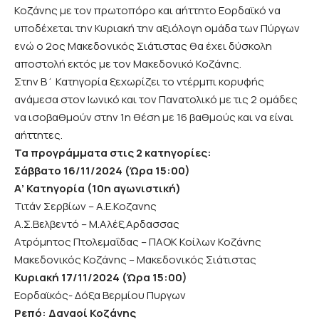
Κοζάνης με τον πρωτοπόρο και αήττητο Εορδαϊκό να
υποδέχεται την Κυριακή την αξιόλογη ομάδα των Πύργων
ενώ ο 2ος Μακεδονικός Σιάτιστας θα έχει δύσκολη
αποστολή εκτός με τον Μακεδονικό Κοζάνης.
Στην Β΄ Κατηγορία ξεχωρίζει το ντέρμπι κορυφής
ανάμεσα στον Ιωνικό και τον Πανατολικό με τις 2 ομάδες
να ισοβαθμούν στην 1η θέση με 16 βαθμούς και να είναι
αήττητες.
Τα προγράμματα στις 2 κατηγορίες:
Σάββατο 16/11/2024 (Ώρα 15:00)
Α’ Κατηγορία (10η αγωνιστική)
Τιτάν Σερβίων – Α.Ε.Κοζανης
Α.Σ.Βελβεντό – Μ.Αλέξ.Αρδασσας
Ατρόμητος Πτολεμαΐδας – ΠΑΟΚ Κοίλων Κοζάνης
Μακεδονικός Κοζάνης – Μακεδονικός Σιάτιστας
Κυριακή
17/11/2024 (Ώρα 15:00)
Εορδαϊκός- Δόξα Βερμίου Πυργων
Ρεπό: Δαναοί Κοζάνης