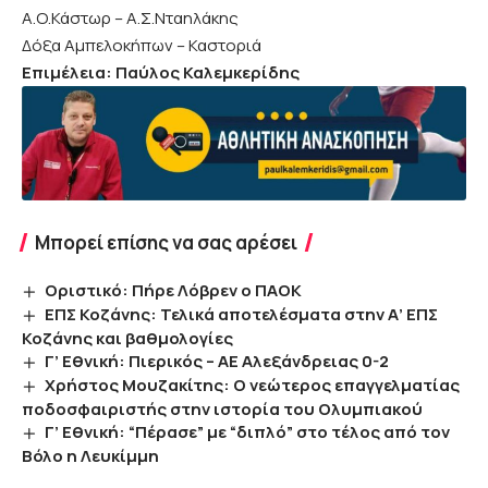
Α.Ο.Κάστωρ – Α.Σ.Νταηλάκης
Δόξα Αμπελοκήπων – Καστοριά
Επιμέλεια: Παύλος Καλεμκερίδης
Μπορεί επίσης να σας αρέσει
Οριστικό: Πήρε Λόβρεν ο ΠΑΟΚ
ΕΠΣ Κοζάνης: Τελικά αποτελέσματα στην Α’ ΕΠΣ
Κοζάνης και βαθμολογίες
Γ’ Εθνική: Πιερικός – ΑΕ Αλεξάνδρειας 0-2
Χρήστος Μουζακίτης: Ο νεώτερος επαγγελματίας
ποδοσφαιριστής στην ιστορία του Ολυμπιακού
Γ’ Εθνική: “Πέρασε” με “διπλό” στο τέλος από τον
Βόλο η Λευκίμμη