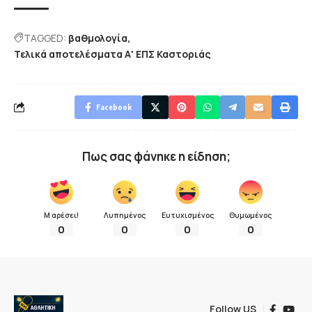
TAGGED:
βαθμολογία
Τελικά αποτελέσματα Α' ΕΠΣ Καστοριάς
Facebook
Πως σας φάνηκε η είδηση;
Μ αρέσει!
Λυπημένος
Ευτυχισμένος
Θυμωμένος
0
0
0
0
Follow US