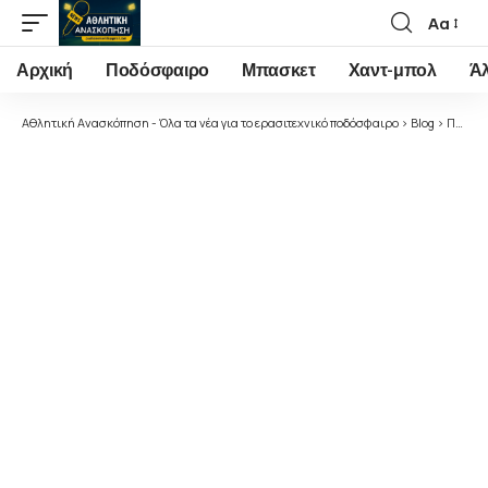
Αα
Font
Resizer
Αρχική
Ποδόσφαιρο
Μπασκετ
Χαντ-μπολ
Ά
Αθλητική Ανασκόπηση - Όλα τα νέα για το ερασιτεχνικό ποδόσφαιρο
>
Blog
>
Ποδόσφαιρο