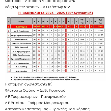
Καστοριά – Αστραπή Μεσοποταμίας
2-0
Δόξα Αμπελοκήπων – Α.Ο.Κάστωρ
5-2
Η επόμενη αγωνιστική(21η)
Φλατσάτα Οινόης – Δόξα Κορησού
Α.Ε.Γραμμοχωρίων – Παναργειακός
Α.Ε.Βιτσίου – Γράμμος Μαυροχωρίου
Αστραπή Μεσοποταμίας – Ηρακλής Πολυκάρπης