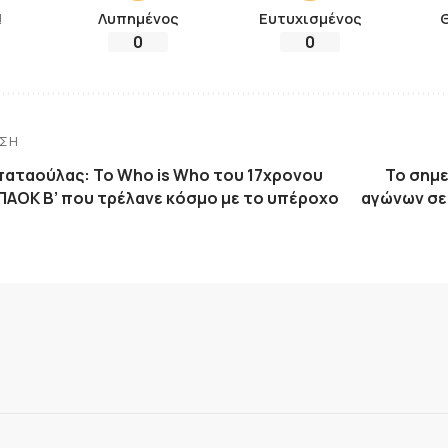
!
Λυπημένος
Ευτυχισμένος
0
0
ΗΣΗ
αταούλας: Το Who is Who του 17χρονου
Το σημ
ΠΑΟΚ Β’ που τρέλανε κόσμο με το υπέροχο
αγώνων σε 