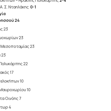
λοκήπων – Ηρακλής Πολυκάρπης
2-4
 Α. Σ. Νταηλάκης
0-1
γία
ρησσού 24
ς 23
μμοχωρίων 23
 Μεσοποταμίας 23
 23
Πολυκάρπης 22
ακός 17
ελοκήπων 10
Μαυροχωρίου 10
α Οινόης 7
στωρ 4