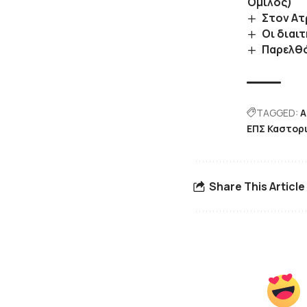
Όμιλος)
Στον Α
Οι διαι
Παρελθό
TAGGED:
Α
ΕΠΣ Καστορ
Share This Article