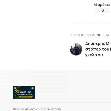
Μ αρέσει
0
ΠΡΟΗΓΟΎΜΕΝΗ ΕΊΔ
Δημήτρης Μπ
στόπερ του 
γκολ του
© 2022 Αθλητική ανασκόπηση