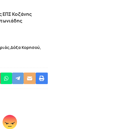
ης ΕΠΣ Κοζάνης
ντωνιάδης
ριάς
Δόξα Κορησού