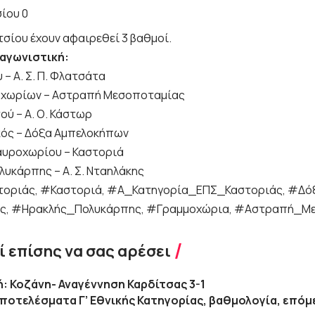
σίου 0
ιτσίου έχουν αφαιρεθεί 3 βαθμοί.
 αγωνιστική:
υ – Α. Σ. Π. Φλατσάτα
μοχωρίων – Αστραπή Μεσοποταμίας
ού – Α. Ο. Κάστωρ
ός – Δόξα Αμπελοκήπων
υροχωρίου – Καστοριά
λυκάρπης – Α. Σ. Νταηλάκης
οριάς, #Καστοριά, #Α_Κατηγορία_ΕΠΣ_Καστοριάς, #Δό
ς, #Ηρακλής_Πολυκάρπης, #Γραμμοχώρια, #Αστραπή_Μ
 επίσης να σας αρέσει
κή: Κοζάνη- Αναγέννηση Καρδίτσας 3-1
αποτελέσματα Γ’ Εθνικής Κατηγορίας, βαθμολογία, επόμ