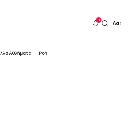
9
Αα
Font
Resizer
Άλλα Αθλήματα
Ροή