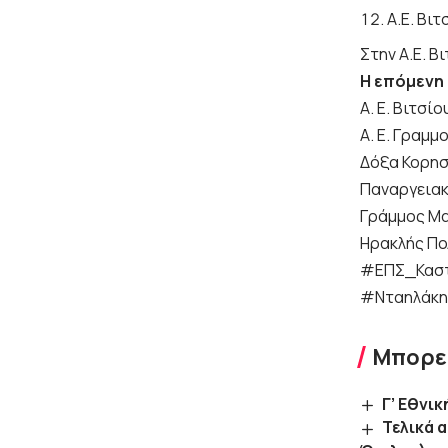
Α.Ε. Βιτ
Στην Α.Ε. Β
Η επόμενη
Α. Ε. Βιτσίο
Α. Ε. Γραμ
Δόξα Κορησ
Παναργειακ
Γράμμος Μα
Ηρακλής Πο
#ΕΠΣ_Καστ
#Νταηλάκη
Μπορεί
Γ’ Εθνι
Τελικά 