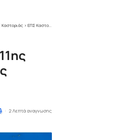
 Καστοριάς
>
ΕΠΣ Καστοριάς: Αποτελέσματα 11ης αγωνιστικής…συνωστισμός στις πρώτες θέσεις
11ης
ς
2 Λεπτά αναγνωσης