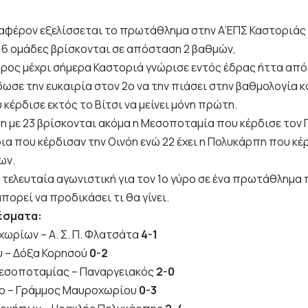
αφέρον εξελίσσεται το πρωτάθλημα στην Α’ΕΠΣ Καστοριάς 
 6 ομάδες βρίσκονται σε απόσταση 2 βαθμών,
ος μέχρι σήμερα Καστοριά γνώρισε εντός έδρας ήττα από 
ωσε την ευκαιρία στον 2ο να την πιάσει στην βαθμολογία κ
κέρδισε εκτός το Βίτσι να μείνει μόνη πρώτη.
ση με 23 βρίσκονται ακόμα η Μεσοποταμία που κέρδισε τον 
ια που κέρδισαν την Οινόη ενώ 22 έχει η Πολυκάρπη που κέ
ων.
 τελευταία αγωνιστική για τον 1ο γύρο σε ένα πρωτάθλημα π
μπορεί να προδικάσει τι θα γίνει.
έσματα:
χωρίων – Α. Σ. Π. Φλατσάτα
4-1
ου – Δόξα Κορησού
0-2
εσοποταμίας – Παναργειακός
2-0
ωρ – Γράμμος Μαυροχωρίου
0-3