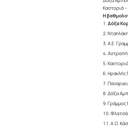
Δόξα Αμπε
Καστοριά –
Η βαθμολο
Δόξα Κο
Νταηλάκη
Α.Ε. Γρα
Αστραπή
Καστοριά
Ηρακλής 
Παναργει
Δόξα Αμπ
Γράμμος 
Φλατσάτ
Α.Ο. Κά