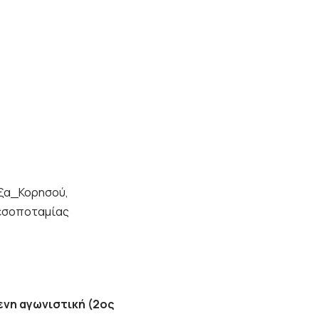
ξα_Κορησού,
εσοποταμίας
ενη αγωνιστική (2ος