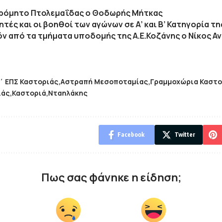
τρόμητο Πτολεμαΐδας ο Θοδωρής Μήτκας
τητές και οι βοηθοί των αγώνων σε Α’ και Β’ Κατηγορία τ
ν από τα τμήματα υποδομής της Α.Ε.Κοζάνης ο Νίκος Α
΄ ΕΠΣ Καστοριάς
Αστραπή Μεσοποταμίας
Γραμμοχώρια Καστο
ιάς
Καστοριά
Νταηλάκης
Facebook
Twitter
Πως σας φάνηκε η είδηση;