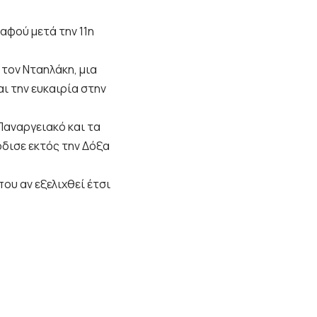
αφού μετά την 11η
τον Νταηλάκη, μια
αι την ευκαιρία στην
Παναργειακό και τα
ρδισε εκτός την Δόξα
ου αν εξελιχθεί έτσι