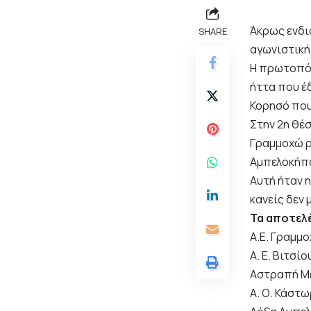
Άκρως ενδι
SHARE
αγωνιστική
Η πρωτοπόρ
ήττα που έδ
Κορησό που 
Στην 2η θέ
Γραμμοχώ ρ
Αμπελοκήπ
Αυτή ήταν η
κανείς δεν 
Τα αποτελ
Α.Ε. Γραμμο
Α. Ε. Βιτσί
Αστραπή Μ
Α. Ο. Κάστ