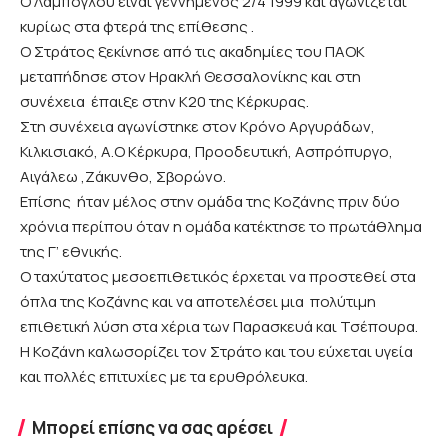
Ο Λάμπογλου είναι γεννημένος 2/4 1999 και αγωνίζεται
κυρίως στα φτερά της επίθεσης .
Ο Στράτος ξεκίνησε από τις ακαδημίες του ΠΑΟΚ
μεταπήδησε στον Ηρακλή Θεσσαλονίκης και στη
συνέχεια έπαιξε στην Κ20 της Κέρκυρας.
Στη συνέχεια αγωνίστηκε στον Κρόνο Αργυράδων,
Κιλκισιακό, Α.Ο Κέρκυρα, Προοδευτική, Ασπρόπυργο,
Αιγάλεω ,Ζάκυνθο, Σβορώνο.
Επίσης ήταν μέλος στην ομάδα της Κοζάνης πριν δύο
χρόνια περίπου όταν η ομάδα κατέκτησε το πρωτάθλημα
της Γ’ εθνικής.
Ο ταχύτατος μεσοεπιθετικός έρχεται να προστεθεί στα
όπλα της Κοζάνης και να αποτελέσει μια πολύτιμη
επιθετική λύση στα χέρια των Παρασκευά και Τσέπουρα.
Η Κοζάνη καλωσορίζει τον Στράτο και του εύχεται υγεία
και πολλές επιτυχίες με τα ερυθρόλευκα.
Μπορεί επίσης να σας αρέσει