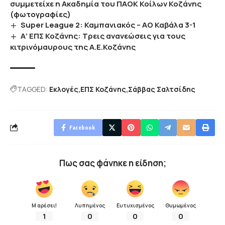
συμμετείχε η Ακαδημία του ΠΑΟΚ Κοίλων Κοζάνης
(φωτογραφίες)
Super League 2: Καμπανιακός – ΑΟ Καβάλα 3-1
Α’ ΕΠΣ Κοζάνης: Τρεις ανανεώσεις για τους
κιτρινόμαυρους της Α.Ε.Κοζάνης
TAGGED:
Εκλογές
ΕΠΣ Κοζάνης
Σάββας Σαλτσίδης
Facebook
Πως σας φάνηκε η είδηση;
Μ αρέσει!
Λυπημένος
Ευτυχισμένος
Θυμωμένος
1
0
0
0