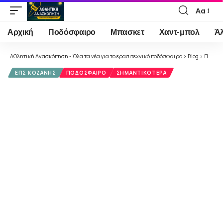
Αα
Font
Resizer
Αρχική
Ποδόσφαιρο
Μπασκετ
Χαντ-μπολ
Ά
Αθλητική Ανασκόπηση - Όλα τα νέα για το ερασιτεχνικό ποδόσφαιρο
>
Blog
>
Ποδόσφαιρο
ΕΠΣ ΚΟΖΆΝΗΣ
ΠΟΔΌΣΦΑΙΡΟ
ΣΗΜΑΝΤΙΚΌΤΕΡΑ