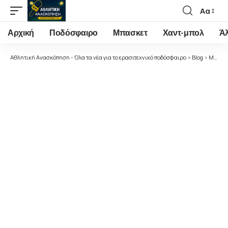
Αα
Font
Resizer
Αρχική
Ποδόσφαιρο
Μπασκετ
Χαντ-μπολ
Ά
Αθλητική Ανασκόπηση - Όλα τα νέα για το ερασιτεχνικό ποδόσφαιρο
>
Blog
>
Μπάσκετ