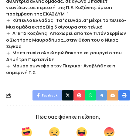
αθλήτρια άλλης ομάδας, σε αγώνα μπάσκετ
νεανίδων..σε περιοχή της Π.Ε. Κοζάνης..άμεση
παρέμβαση της ΕΚΑΣΔΥΜ-“
Κύπελλο Ελλάδος: Τα “ζευγάρια” μέχρι το τελικό-
Μια ομάδα εκτός Big 5 σίγουρα στο τελικό
Α’ ΕΠΣ Κοζάνης: Αποχωρεί από τον Τιτάν Σερβίων
ο Σωτήρης Μαυροδήμος…στην θέση του ο Νίκος
Ζίγκος
Με επιτυχία ολοκληρώθηκε το χειρουργείο του
Δημήτρη Περτσινίδη
Μαύρα σύννεφα στον Πιερικό- Αναβλήθηκε η
σημερινή Γ.Σ.
Facebook
Πως σας φάνηκε η είδηση;