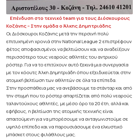
Επένδυση στο τεχνικό team για τους Διόσκουρους
Κοζάνης – Στην ομάδα ο Άλκης Δημητριάδης
Οι Διόσκουροι Κοζάνης μετά την περσινή πολύ
επιτυχημένη χρονιά στην National League 2 επιστρέφουν
φέτος αποφασισμένοι να βελτιώσουν και να αναδείξουν
περισσότερο τους νεαρούς αθλητές του αντρικού
ρόστερ. Για να το επιτύχουν αυτό ξεκινά μια συνεργασία
με τον κόουτς Άλκη Δημητριάδη όπου εξειδικεύεται στην
ατομική βελτίωση των αθλητών σε όλα τα επίπεδα.
Στην προσπάθεια μας να ανεβάσουμε τα στάνταρ και από
την στιγμή που το ρόστερ απαρτίζεται από πολύ νεαρούς
ταλαντούχους αθλητές, με μέσο όρο τα 20 έτη, αλλά και
εφήβους, η βελτίωση της ατομικής τεχνικής είναι
απαιτούμενη για να μπορέσουμε να ανταγωνιστούμε σε
υψηλό επίπεδο και να παρουσιάσουμε ένα ελκυστικό
μπάσκετ στους φιλάθλους μας.