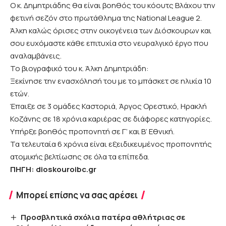
Ο κ. Δημητριάδης θα είναι βοηθός του κόουτς Βλάχου την
φετινή σεζόν στο πρωτάθλημα της National League 2.
Άλκη καλώς όρισες στην οικογένεια των Διόσκουρων και
σου ευχόμαστε κάθε επιτυχία στο νευραλγικό έργο που
αναλαμβάνεις.
Το βιογραφικό του κ. Άλκη Δημητριάδη:
Ξεκίνησε την ενασχόλησή του με το μπάσκετ σε ηλικία 10
ετών.
Έπαιξε σε 3 ομάδες Καστοριά, Άργος Ορεστικό, Ηρακλή
Κοζάνης σε 18 χρόνια καριέρας σε διάφορες κατηγορίες.
Υπήρξε βοηθός προπονητή σε Γ’ και Β’ Εθνική.
Τα τελευταία 6 χρόνια είναι εξειδικευμένος προπονητής
ατομικής βελτίωσης σε όλα τα επίπεδα.
ΠΗΓΗ: dioskouroibc.gr
Μπορεί επίσης να σας αρέσει
Προσβλητικά σχόλια πατέρα αθλήτριας σε