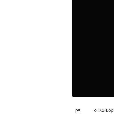
Το Φ.Σ. Εο