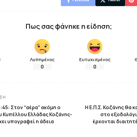
Πως σας φάνηκε η είδηση;
!
Λυπημένος
Ευτυχισμένος
0
0
ΗΣΗ
45: Στον “αέρα” ακόμη ο
Η Ε.Π.Σ. Κοζάνης θα 
υ Κυπέλλου Ελλάδας Κοζάνης-
στο εξοδολόγι
χει υπογραφεί η άδεια
έρχονται διαιτητ