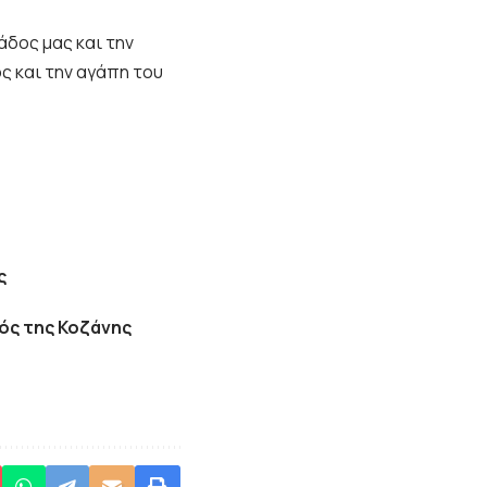
δος μας και την
ς και την αγάπη του
ς
ός της Κοζάνης