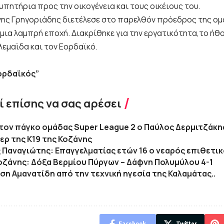
υπητήρια προς την οικογένεια και τους οικέιους του.
ης Γρηγοριάδης διετέλεσε στο παρελθόν πρόεδρος της ομά
μια λαμπρή εποχή. Διακρίθηκε για την εργατικότητα,το ήθο
λεμαϊδα και τον Εορδαϊκό.
Εορδαϊκός”
 επίσης να σας αρέσει
τον πάγκο ομάδας Super League 2 ο Παύλος Δερμιτζάκη
ερ της Κ19 της Κοζάνης
 Παναγιώτης: Επαγγελματίας ετών 16 ο νεαρός επιθετικ
Κοζάνης: Δόξα Βερμίου Πύργων – Δάφνη Πολυμύλου 4-1
ση Αμανατίδη από την τεχνική ηγεσία της Καλαμάτας..
Facebook
Twitter