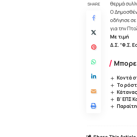
θερμά συλλ
SHARE
Ο Δημοσθέν
οδήγησε σε 
για την Πτο
Με τιμή
Δ.Σ. “Φ.Σ. 
Μπορεί
Κοντά σ
Το ρόστ
Κάτανας
Β’ ΕΠΣ 
Παραίτη
Share This Article