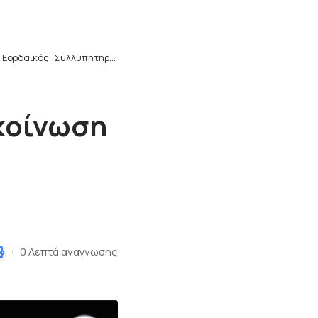
>
Εορδαϊκός: Συλλυπητήρια ανακοίνωση για τον θάνατο του Δημοσθένη Γρηγοριάδη
κοίνωση
0 Λεπτά αναγνωσης