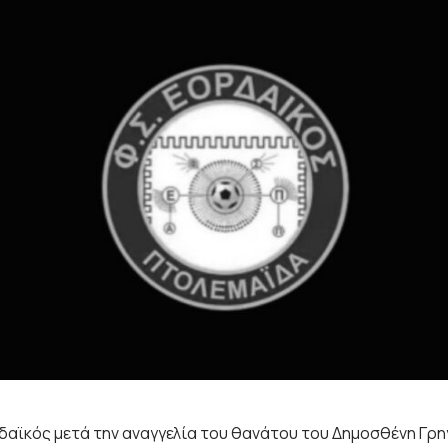
ρδαϊκός μετά την αναγγελία του θανάτου του Δημοσθένη Γρη