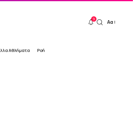
9
Αα
Font
Resizer
Άλλα Αθλήματα
Ροή