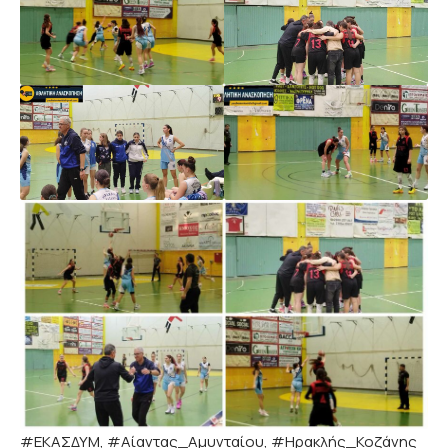
#ΕΚΑΣΔΥΜ, #Αίαντας_Αμυνταίου, #Ηρακλής_Κοζάνης