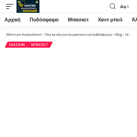
Αα
Font
Resizer
Αρχική
Ποδόσφαιρο
Μπασκετ
Χαντ-μπολ
Ά
Αθλητική Ανασκόπηση - Όλα τα νέα για το ερασιτεχνικό ποδόσφαιρο
>
Blog
>
Μπάσκετ
ΕΚΑΣΔΥΜ
ΜΠΆΣΚΕΤ