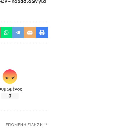
ων – Κορασίδων για
Θυμωμένος
0
ΕΠΌΜΕΝΗ ΕΊΔΗΣΗ