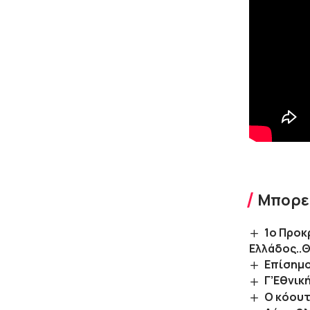
Μπορεί
1ο Προκ
Ελλάδος..Θ
Επίσημο
Γ’Εθνικ
Ο κόουτ