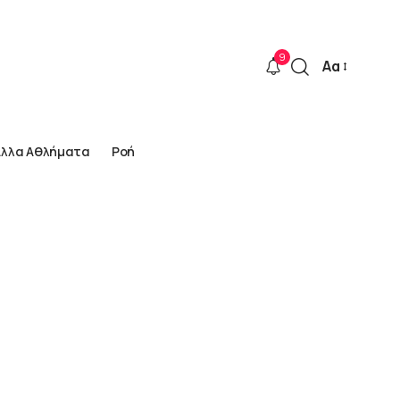
9
Αα
Font
Resizer
Άλλα Αθλήματα
Ροή