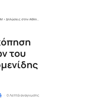
ΥΜ
>
Δηλώσεις στην Αθλητική Ανασκόπηση έκανε ο προπονητής των Εφήβων του Ηρακλή Κοζάνης Στέργιος Καλομενίδης (video)
κόπηση
ν του
ομενίδης
0 Λεπτά αναγνωσης