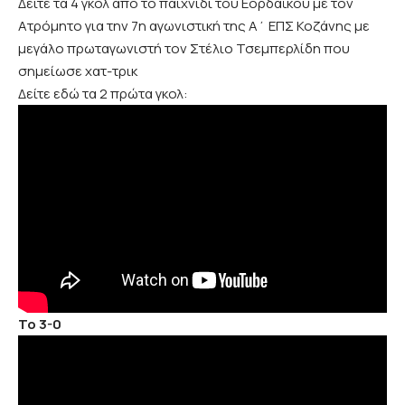
Δείτε τα 4 γκολ από το
παιχνίδι του Εορδαϊκού με τον
Ατρόμητο
για την
7η αγωνιστική της Α΄ ΕΠΣ Κοζάνης
με
μεγάλο
πρωταγωνιστή τον Στέλιο Τσεμπερλίδη
που
σημείωσε χατ-τρικ
Δείτε εδώ τα 2 πρώτα γκολ:
Το 3-0