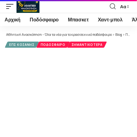
Αα
Font
Resizer
Αρχική
Ποδόσφαιρο
Μπασκετ
Χαντ-μπολ
Ά
Αθλητική Ανασκόπηση - Όλα τα νέα για το ερασιτεχνικό ποδόσφαιρο
>
Blog
>
Ποδόσφαιρο
ΕΠΣ ΚΟΖΆΝΗΣ
ΠΟΔΌΣΦΑΙΡΟ
ΣΗΜΑΝΤΙΚΌΤΕΡΑ