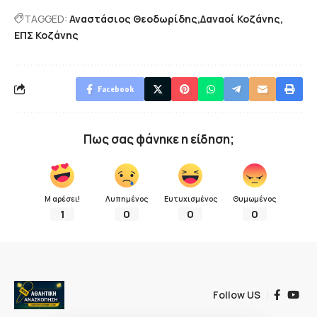
TAGGED:
Αναστάσιος Θεοδωρίδης
Δαναοί Κοζάνης
ΕΠΣ Κοζάνης
Facebook
Πως σας φάνηκε η είδηση;
Μ αρέσει!
Λυπημένος
Ευτυχισμένος
Θυμωμένος
1
0
0
0
Follow US