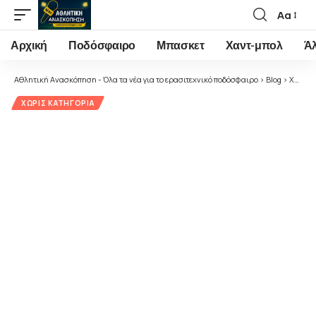
Αα
Font
Resizer
Αρχική
Ποδόσφαιρο
Μπασκετ
Χαντ-μπολ
Ά
Αθλητική Ανασκόπηση - Όλα τα νέα για το ερασιτεχνικό ποδόσφαιρο
>
Blog
>
Χωρίς κατηγορία
ΧΩΡΊΣ ΚΑΤΗΓΟΡΊΑ