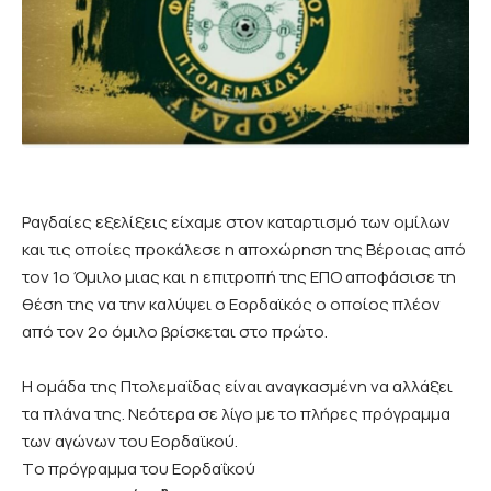
Ραγδαίες εξελίξεις είχαμε στον καταρτισμό των ομίλων
και τις οποίες προκάλεσε η αποχώρηση της Βέροιας από
τον 1ο Όμιλο μιας και η επιτροπή της ΕΠΟ αποφάσισε τη
θέση της να την καλύψει ο Εορδαϊκός ο οποίος πλέον
από τον 2ο όμιλο βρίσκεται στο πρώτο.
Η ομάδα της Πτολεμαΐδας είναι αναγκασμένη να αλλάξει
τα πλάνα της. Νεότερα σε λίγο με το πλήρες πρόγραμμα
των αγώνων του Εορδαϊκού.
Tο πρόγραμμα του Εορδαΐκού
η