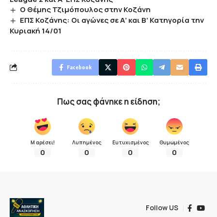
Ο Θέμης Τζιμόπουλος στην Κοζάνη
ΕΠΣ Κοζάνης: Οι αγώνες σε Α’ και Β’ Κατηγορία την
Κυριακή 14/01
Facebook
Πως σας φάνηκε η είδηση;
Μ αρέσει!
Λυπημένος
Ευτυχισμένος
Θυμωμένος
0
0
0
0
Follow US