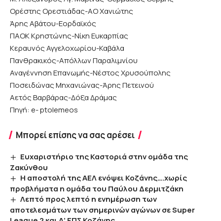
Ορέστης Ορεστιάδας-ΑΟ Χανιώτης
Άρης Αβάτου-Εορδαϊκός
ΠΑΟΚ Κρηστώνης-Νίκη Ευκαρπίας
Κεραυνός Αγγελοχωρίου-Καβάλα
Πανθρακικός-Απόλλων Παραλιμνίου
Αναγέννηση Επανωμής-Νέστος Χρυσούπολης
Ποσειδώνας Μηχανιώνας-Άρης Πετεινού
Αετός Βαρβάρας-Δόξα Δράμας
Πηγή: e- ptolemeos
Μπορεί επίσης να σας αρέσει
Ευχαριστήριο της Καστοριά στην ομάδα της
Ζακύνθου
H αποστολή της ΑΕΛ ενόψει Κοζάνης….χωρίς
προβλήματα η ομάδα του Παύλου Δερμιτζάκη
Λεπτό προς λεπτό η ενημέρωση των
αποτελεσμάτων των σημερινών αγώνων σε Super
League 2 και Α’ ΕΠΣ Κοζάνης