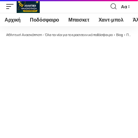
Αα
Font
Resizer
Αρχική
Ποδόσφαιρο
Μπασκετ
Χαντ-μπολ
Ά
Αθλητική Ανασκόπηση - Όλα τα νέα για το ερασιτεχνικό ποδόσφαιρο
>
Blog
>
Ποδόσφαιρο