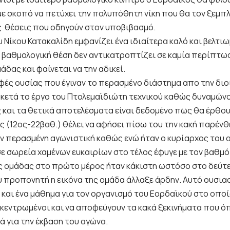
με σκοπό να πετύχει την πολυπόθητη νίκη που θα τον ξεμπλ
ς θέσεις που οδηγούν στον υποβιβασμό.
υ Νίκου Κατακαλίδη εμφανίζει ένα ιδιαίτερα καλό και βελτ
βαθμολογική θέση δεν αντικατροπτίζει σε καμία περίπτω
άδας και φαίνεται να την αδικεί.
φές ουσίας που έγιναν το περασμένο διάστημα απο την διο
κετά το έργο του Πτολεμαϊδιώτη τεχνικού καθώς δυναμώνο
ς και τα θετικά αποτελέσματα είναι δεδομένο πως θα έρθου
ς (12ος-22βαθ.) θέλει να αφήσει πίσω του την κακή παρένθ
ην περασμένη αγωνιστική καθώς ενώ ήταν ο κυρίαρχος του 
ε σωρεία χαμένων ευκαιρίων στο τέλος έφυγε με τον βαθμό 
ης ομάδας στο πρώτο μέρος ήταν κάκιστη ωστόσο στο δεύτερ
υ προπονητή η εικόνα της ομάδα άλλαξε άρδην. Αυτό ουσια
 και ένα μάθημα για τον οργανισμό του Εορδαϊκού στο οπο
υγκεντρωμένοι και να αποφεύγουν τα κακά ξεκινήματα που ό
ά για την έκβαση του αγώνα.