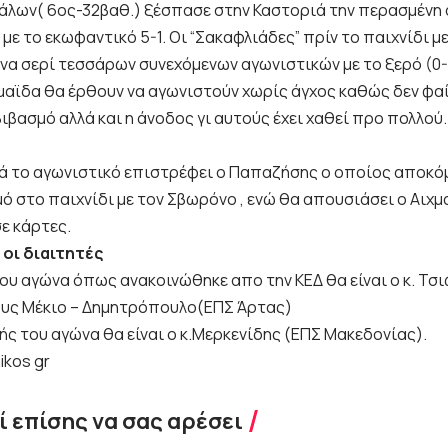
άλων( 6ος-32βαθ.) ξέσπασε στην Καστοριά την περασμένη
 με το εκωφαντικό 5-1. Οι “Σακαφλιάδες” πρίν το παιχνίδι μ
ένα σερί τεσσάρων συνεχόμενων αγωνιστικών με το ξερό (0-
μαϊδα θα έρθουν να αγωνιστούν χωρίς άγχος καθώς δεν φαί
ιβασμό αλλά και η άνοδος γι αυτούς έχει χαθεί προ πολλού.
 το αγωνιστικό επιστρέφει ο Παπαζήσης ο οποίος αποκόμ
ό στο παιχνίδι με τον Σβωρόνο , ενώ θα απουσιάσει ο Αιχ
ε κάρτες.
οι διαιτητές
του αγώνα όπως ανακοινώθηκε απο την ΚΕΔ θα είναι ο κ. Τσ
υς Μέκιο – Δημητρόπουλο(ΕΠΣ Άρτας)
ς του αγώνα θα είναι ο κ.Μερκενίδης (ΕΠΣ Μακεδονίας).
ikos gr
 επίσης να σας αρέσει