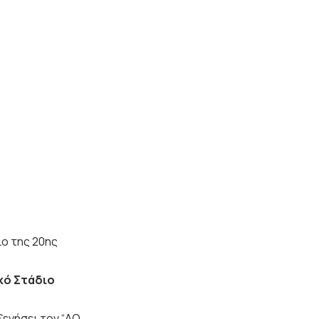
ο της 20ης
ικό Στάδιο
ξενήσει τον “ΑΟ