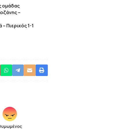
ς ομάδας
Κοζάνης –
 – Πιερικός 1-1
Θυμωμένος