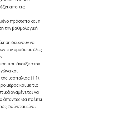
έξει απο τις
ιωμένο πρόσωπο και η
ση την βαθμολογική
ίκηση δείχνουν να
υν την ομάδα σε όλες
ν.
εση που άνοιξε στην
αγώνα και
της ισοπαλίας (1-1).
ο μέρος και με τις
στικά αναμένεται να
ίο άπαντες θα πρέπει
πως φαίνεται είναι