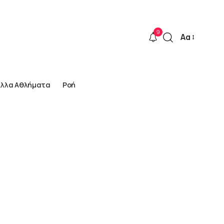
9
Αα
Font
Resizer
Άλλα Αθλήματα
Ροή