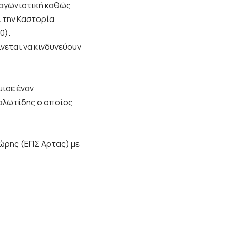
 αγωνιστική καθώς
ε την Καστορία
0).
νεται να κινδυνεύουν
ισε έναν
μαλωτίδης ο οποίος
ιώρης (ΕΠΣ Άρτας) με