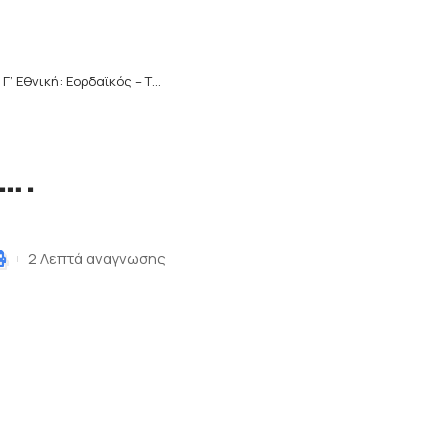
>
Γ’ Εθνική: Εορδαϊκός – Τρίκαλα….
….
2 Λεπτά αναγνωσης