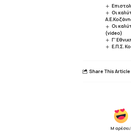
Επιστολ
Οι καλύ
Α.Ε.Κοζάνης
Οι καλύτ
(video)
Γ’ Εθνικ
Ε.Π.Σ. 
Share This Article
Μ αρέσει