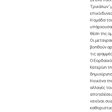
Τρικάλων” 
επικίνδυνε
Η ομάδα το
υπάρχουσα 
θέση της ομ
Οι μεταγρα
βοηθούν αρ
τις γραμμέ
Ο Εορδαϊκό
Κατερίνη τ
δημιούργησ
Η εικόνα τ
αλλαγές το
αποτελέσει
να είναι σ
καθοριστικ