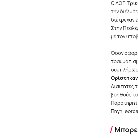
Ο ΑΟΤ Τρικ
την διέλυσε
διέτρεχαν 
Στην Πτολε
με τον υποβ
Όσον αφορά
τραυματισμ
συμπλήρωσ
Ορίστηκαν 
Διαιτητές 
βοηθούς το
Παρατηρητή
Πηγή: eorda
Μπορεί