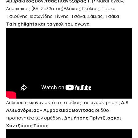
Αμβρακικός Βόνιτσας (Χαντζάρας Τ.):
Μακαπαγκάλ,
Δημακάκος (85′ Σολβάτος)Βλάχος, Γκόλιας, Τόσκα,
Τσιούνης, Ιασωνίδης, Γίννης, Τσάλα, Σάκκας, Τσάκα
Τα highlights και τα γκολ του αγώνα
Δηλώσεις έκαναν μετά το το τέλος της αναμέτρησης
Α.Ε
Αλεξάνδρειας – Αμβρακικός Βόνιτσας
οι δύο
προπονητές των ομάδων
, Δημήτρης Πρίντζιος και
Χαντζάρας Τάσος.