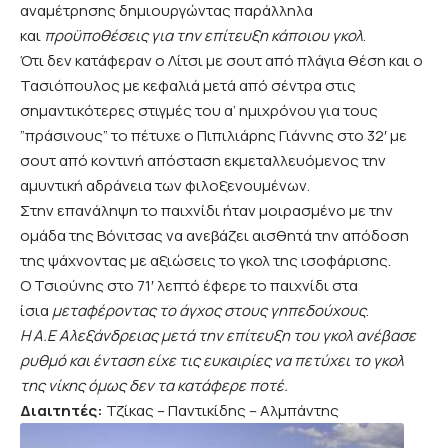
αναμέτρησης δημιουργώντας παράλληλα
και
προϋποθέσεις για την επίτευξη κάποιου γκολ
.
Ότι δεν κατάφεραν ο Λίτσι με σουτ από πλάγια θέση και ο
Τασιόπουλος με κεφαλιά μετά από σέντρα στις
σημαντικότερες στιγμές του α’ ημιχρόνου για τους
”πράσινους” το πέτυχε ο Πιπιλιάρης Γιάννης στο 32′ με
σουτ από κοντινή απόσταση εκμεταλλευόμενος την
αμυντική αδράνεια των φιλοξενουμένων.
Στην επανάληψη το παιχνίδι ήταν μοιρασμένο με την
ομάδα της Βόνιτσας να ανεβάζει αισθητά την απόδοση
της ψάχνοντας με αξιώσεις το γκολ της ισοφάρισης.
Ο Τσιούνης στο 71′ λεπτό έφερε το παιχνίδι στα
ίσια
μεταφέροντας το άγχος στους γηπεδούχους
.
Η Α.Ε Αλεξάνδρειας μετά την επίτευξη του γκολ ανέβασε
ρυθμό και ένταση είχε τις ευκαιρίες να πετύχει το γκολ
της νίκης όμως δεν τα κατάφερε ποτέ.
Διαιτητές:
Τζίκας – Παντικίδης – Αλμπάντης