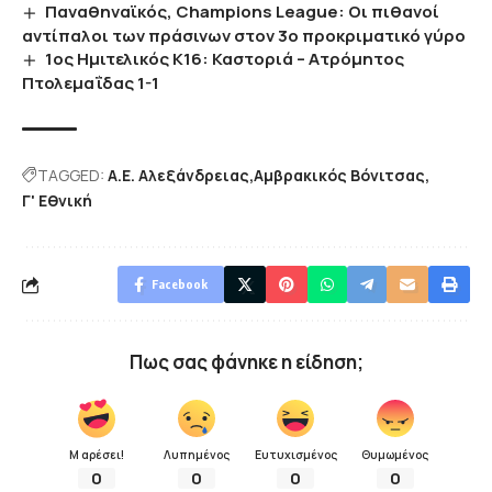
Παναθηναϊκός, Champions League: Οι πιθανοί
αντίπαλοι των πράσινων στον 3ο προκριματικό γύρο
1ος Ημιτελικός Κ16: Καστοριά – Ατρόμητος
Πτολεμαΐδας 1-1
TAGGED:
Α.Ε. Αλεξάνδρειας
Αμβρακικός Βόνιτσας
Γ' Εθνική
Facebook
Πως σας φάνηκε η είδηση;
Μ αρέσει!
Λυπημένος
Ευτυχισμένος
Θυμωμένος
0
0
0
0