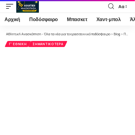
Αα
Font
Resizer
Αρχική
Ποδόσφαιρο
Μπασκετ
Χαντ-μπολ
Ά
Αθλητική Ανασκόπηση - Όλα τα νέα για το ερασιτεχνικό ποδόσφαιρο
>
Blog
>
Ποδόσφαιρο
Γ' ΕΘΝΙΚΉ
ΣΗΜΑΝΤΙΚΌΤΕΡΑ