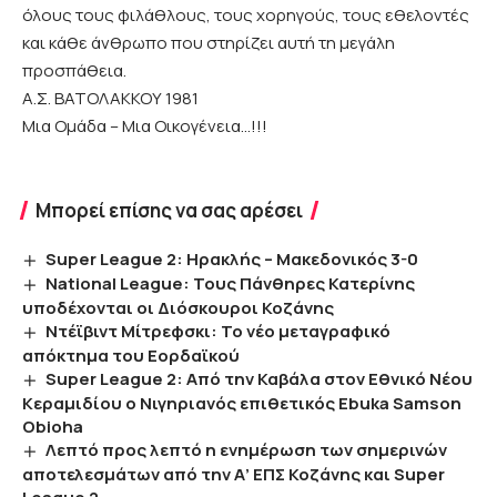
όλους τους φιλάθλους, τους χορηγούς, τους εθελοντές
και κάθε άνθρωπο που στηρίζει αυτή τη μεγάλη
προσπάθεια.
Α.Σ. ΒΑΤΟΛΑΚΚΟΥ 1981
Μια Ομάδα – Μια Οικογένεια…!!!
Μπορεί επίσης να σας αρέσει
Super League 2: Hρακλής – Μακεδονικός 3-0
National League: Τους Πάνθηρες Κατερίνης
υποδέχονται οι Διόσκουροι Κοζάνης
Ντέϊβιντ Μίτρεφσκι: Το νέο μεταγραφικό
απόκτημα του Εορδαϊκού
Super League 2: Από την Καβάλα στον Εθνικό Νέου
Κεραμιδίου ο Νιγηριανός επιθετικός Ebuka Samson
Obioha
Λεπτό προς λεπτό η ενημέρωση των σημερινών
αποτελεσμάτων από την Α’ ΕΠΣ Κοζάνης και Super