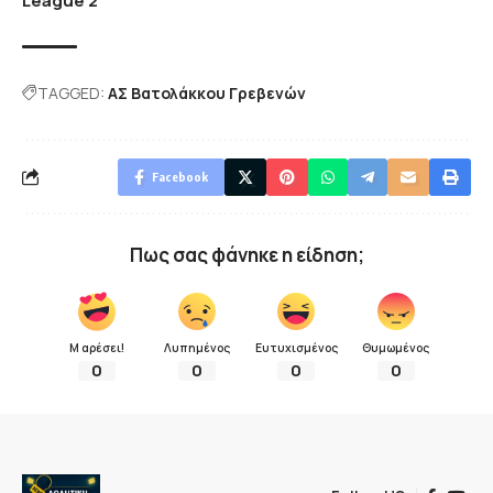
League 2
TAGGED:
ΑΣ Βατολάκκου Γρεβενών
Facebook
Πως σας φάνηκε η είδηση;
Μ αρέσει!
Λυπημένος
Ευτυχισμένος
Θυμωμένος
0
0
0
0