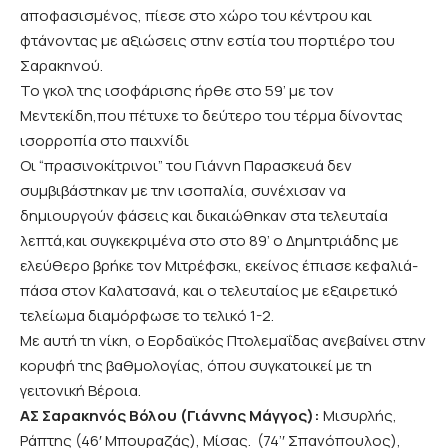
αποφασισμένος, πίεσε στο χώρο του κέντρου και
φτάνοντας με αξιώσεις στην εστία του πορτιέρο του
Σαρακηνού.
Το γκολ της ισοφάρισης ήρθε στο 59’ με τον
Μεντεκίδη,που πέτυχε το δεύτερο του τέρμα δίνοντας
ισορροπία στο παιχνίδι
Οι “πρασινοκίτρινοι” του Γιάννη Παρασκευά δεν
συμβιβάστηκαν με την ισοπαλία, συνέχισαν να
δημιουργούν φάσεις και δικαιώθηκαν στα τελευταία
λεπτά,και συγκεκριμένα στο στο 89’ ο Δημητριάδης με
ελεύθερο βρήκε τον Μιτρέφσκι, εκείνος έπιασε κεφαλιά-
πάσα στον Καλατσανά, και ο τελευταίος με εξαιρετικό
τελείωμα διαμόρφωσε το τελικό 1-2.
Με αυτή τη νίκη, ο Εορδαϊκός Πτολεμαΐδας ανεβαίνει στην
κορυφή της βαθμολογίας, όπου συγκατοικεί με τη
γειτονική Βέροια.
ΑΣ
Σαρακηνός Βόλου (Γιάννης Μάγγος):
Μισυρλής,
Ράπτης (46′ Μπουραζάς), Μίσας. (74’′ Σπανόπουλος),