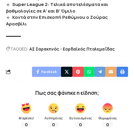
Super League 2: Tελικά αποτελέσματα και
βαθμολογίες σε Α’ και Β’ Όμιλο
Κοντά στην Επισκοπή Ρεθύμνου ο Ζούρας
Αροσβίλι
TAGGED:
ΑΣ Σαρακηνός - Εορδαϊκός Πτολεμαΐδας
Facebook
Πως σας φάνηκε η είδηση;
Μ αρέσει!
Λυπημένος
Ευτυχισμένος
Θυμωμένος
0
0
0
0