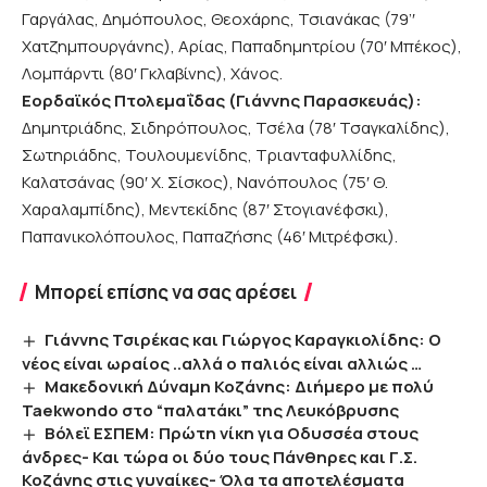
Γαργάλας, Δημόπουλος, Θεοχάρης, Τσιανάκας (79’′
Χατζημπουργάνης), Αρίας, Παπαδημητρίου (70′ Μπέκος),
Λομπάρντι (80′ Γκλαβίνης), Χάνος.
Εορδαϊκός Πτολεμαΐδας (Γιάννης Παρασκευάς):
Δημητριάδης, Σιδηρόπουλος, Τσέλα (78′ Τσαγκαλίδης),
Σωτηριάδης, Τουλουμενίδης, Τριανταφυλλίδης,
Καλατσάνας (90′ Χ. Σίσκος), Νανόπουλος (75′ Θ.
Χαραλαμπίδης), Μεντεκίδης (87′ Στογιανέφσκι),
Παπανικολόπουλος, Παπαζήσης (46′ Μιτρέφσκι).
Μπορεί επίσης να σας αρέσει
Γιάννης Τσιρέκας και Γιώργος Καραγκιολίδης: Ο
νέος είναι ωραίος ..αλλά ο παλιός είναι αλλιώς …
Mακεδονική Δύναμη Κοζάνης: Διήμερο με πολύ
Taekwondo στο “παλατάκι” της Λευκόβρυσης
Βόλεϊ ΕΣΠΕΜ: Πρώτη νίκη για Οδυσσέα στους
άνδρες- Και τώρα οι δύο τους Πάνθηρες και Γ.Σ.
Κοζάνης στις γυναίκες- Όλα τα αποτελέσματα