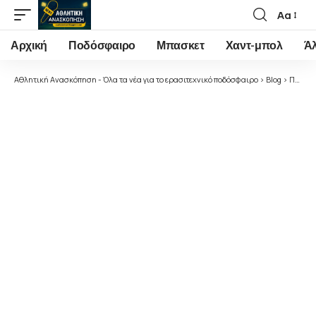
Αα
Font
Resizer
Αρχική
Ποδόσφαιρο
Μπασκετ
Χαντ-μπολ
Ά
Αθλητική Ανασκόπηση - Όλα τα νέα για το ερασιτεχνικό ποδόσφαιρο
>
Blog
>
Ποδόσφαιρο