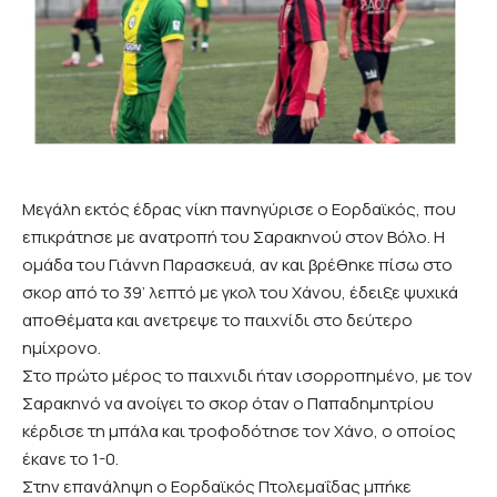
Μεγάλη εκτός έδρας νίκη πανηγύρισε ο Εορδαϊκός, που
επικράτησε με ανατροπή του Σαρακηνού στον Βόλο. Η
ομάδα του Γιάννη Παρασκευά, αν και βρέθηκε πίσω στο
σκορ από το 39’ λεπτό με γκολ του Χάνου, έδειξε ψυχικά
αποθέματα και ανετρεψε το παιχνίδι στο δεύτερο
ημίχρονο.
Στο πρώτο μέρος το παιχνιδι ήταν ισορροπημένο, με τον
Σαρακηνό να ανοίγει το σκορ όταν ο Παπαδημητρίου
κέρδισε τη μπάλα και τροφοδότησε τον Χάνο, ο οποίος
έκανε το 1-0.
Στην επανάληψη ο Εορδαϊκός Πτολεμαΐδας μπήκε