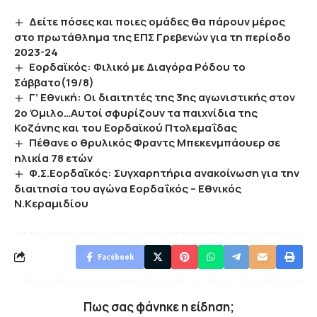
Δείτε πόσες και ποιες ομάδες θα πάρουν μέρος
στο πρωτάθλημα της ΕΠΣ Γρεβενών για τη περίοδο
2023-24
Eορδαϊκός: Φιλικό με Διαγόρα Ρόδου το
Σάββατο(19/8)
Γ’ Εθνική: Οι διαιτητές της 3ης αγωνιστικής στον
2ο Όμιλο…Αυτοί σφυρίζουν τα παιχνίδια της
Κοζάνης και του Εορδαϊκού Πτολεμαΐδας
Πέθανε ο θρυλικός Φραντς Μπεκενμπάουερ σε
ηλικία 78 ετών
Φ.Σ.Εορδαϊκός: Συγχαρητήρια ανακοίνωση για την
διαιτησία του αγώνα Εορδαΐκός – Εθνικός
Ν.Κεραμιδίου
Facebook
Πως σας φάνηκε η είδηση;