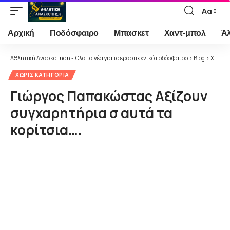
Αα
Font
Resizer
Αρχική
Ποδόσφαιρο
Μπασκετ
Χαντ-μπολ
Ά
Αθλητική Ανασκόπηση - Όλα τα νέα για το ερασιτεχνικό ποδόσφαιρο
>
Blog
>
Χωρίς κατηγορία
ΧΩΡΊΣ ΚΑΤΗΓΟΡΊΑ
Γιώργος Παπακώστας Αξίζουν
συγχαρητήρια σ αυτά τα
κορίτσια….