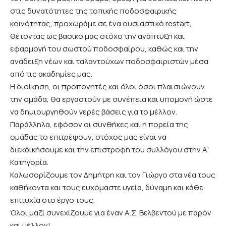
στις δυνατότητες της τοπικής ποδοσφαιρικής
κοινότητας, προχωράμε σε ένα ουσιαστικό restart,
θέτοντας ως βασικό μας στόχο την ανάπτυξη και
εφαρμογή του σωστού ποδοσφαίρου, καθώς και την
ανάδειξη νέων και ταλαντούχων ποδοσφαιριστών μέσα
από τις ακαδημίες μας.
Η διοίκηση, οι προπονητές και όλοι όσοι πλαισιώνουν
την ομάδα, θα εργαστούν με συνέπεια και υπομονή ώστε
να δημιουργηθούν γερές βάσεις για το μέλλον.
Παράλληλα, εφόσον οι συνθήκες και η πορεία της
ομάδας το επιτρέψουν, στόχος μας είναι να
διεκδικήσουμε και την επιστροφή του συλλόγου στην Α’
Κατηγορία.
Καλωσορίζουμε τον Δημήτρη και τον Γιώργο στα νέα τους
καθήκοντα και τους ευχόμαστε υγεία, δύναμη και κάθε
επιτυχία στο έργο τους.
Όλοι μαζί συνεχίζουμε για έναν Α.Σ. Βελβεντού με παρόν
και μέλλον!