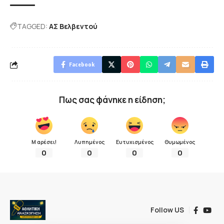
TAGGED:
ΑΣ Βελβεντού
Facebook
Πως σας φάνηκε η είδηση;
Μ αρέσει!
Λυπημένος
Ευτυχισμένος
Θυμωμένος
0
0
0
0
Follow US