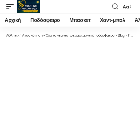
Αα
Font
Resizer
Αρχική
Ποδόσφαιρο
Μπασκετ
Χαντ-μπολ
Ά
Αθλητική Ανασκόπηση - Όλα τα νέα για το ερασιτεχνικό ποδόσφαιρο
>
Blog
>
Ποδόσφαιρο