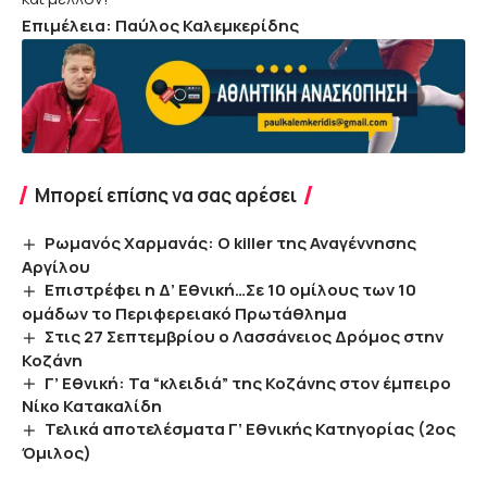
Επιμέλεια: Παύλος Καλεμκερίδης
Μπορεί επίσης να σας αρέσει
Ρωμανός Χαρμανάς: Ο killer της Αναγέννησης
Αργίλου
Επιστρέφει η Δ’ Εθνική…Σε 10 ομίλους των 10
ομάδων το Περιφερειακό Πρωτάθλημα
Στις 27 Σεπτεμβρίου ο Λασσάνειος Δρόμος στην
Κοζάνη
Γ’ Εθνική: Τα “κλειδιά” της Κοζάνης στον έμπειρο
Νίκο Κατακαλίδη
Τελικά αποτελέσματα Γ’ Εθνικής Κατηγορίας (2ος
Όμιλος)